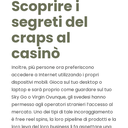
Scoprire i
segreti del
craps al
casinò
Inoltre, più persone ora preferiscono
accedere a Internet utilizzando i propri
dispositivi mobili. Gioca sul tuo desktop o
laptop e sarà proprio come guardare sul tuo
Sky Go o Virgin Ovunque, gli svedesi hanno
permesso agli operatori stranieri l’accesso al
mercato. Uno dei tipi di tale incoraggiamento
è free reel spins, la loro pipeline di prodotti e la
loro leva del loro business li fa aspettare una