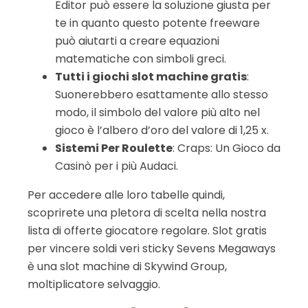
Editor può essere la soluzione giusta per
te in quanto questo potente freeware
può aiutarti a creare equazioni
matematiche con simboli greci.
Tutti i giochi slot machine gratis
:
Suonerebbero esattamente allo stesso
modo, il simbolo del valore più alto nel
gioco è l’albero d’oro del valore di 1,25 x.
Sistemi Per Roulette
: Craps: Un Gioco da
Casinò per i più Audaci.
Per accedere alle loro tabelle quindi,
scoprirete una pletora di scelta nella nostra
lista di offerte giocatore regolare. Slot gratis
per vincere soldi veri sticky Sevens Megaways
è una slot machine di Skywind Group,
moltiplicatore selvaggio.