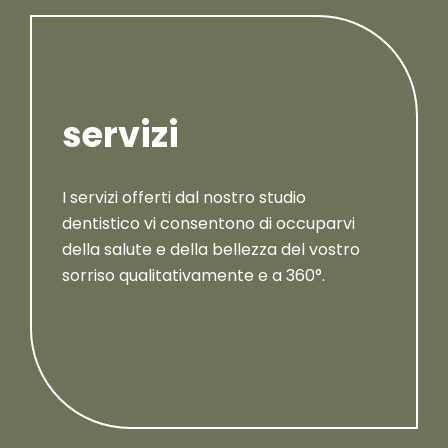
I servizi offerti dal nostro studio
dentistico vi consentono di occuparvi
della salute e della bellezza del vostro
sorriso qualitativamente e a 360°.