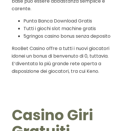
base può essere abbastanza semplice e
carente.
Punta Banca Download Gratis
Tutti i giochi slot machine gratis
5gringos casino bonus senza deposito
RooBet Casino offre a tutti i nuovi giocatori
idonei un bonus di benvenuto di 0, tuttavia.
E’diventata la più grande rete aperta a
disposizione dei giocatori, tra cui Keno.
Diversi Tipi Di Slot
Gratis Online Rummy 500
Covilla Casino Riva 50 Free Spins
Casino Giri