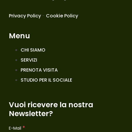
Privacy Policy
-
Cookie Policy
Menu
CHI SIAMO
SERVIZI
PRENOTA VISITA
STUDIO PER IL SOCIALE
Vuoi ricevere la nostra
Newsletter?
*
E-Mail