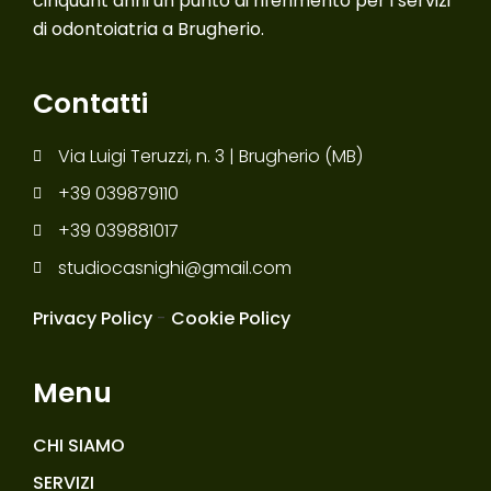
cinquant’anni un punto di riferimento per i servizi
di odontoiatria a Brugherio.
Contatti
Via Luigi Teruzzi, n. 3 | Brugherio (MB)
+39 039879110
+39 039881017
studiocasnighi@gmail.com
Privacy Policy
-
Cookie Policy
Menu
CHI SIAMO
SERVIZI