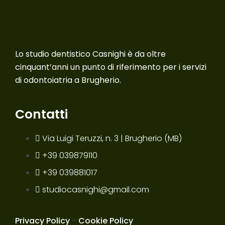
Lo studio dentistico Casnighi è da oltre
cinquant’anni un punto di riferimento per i servizi
di odontoiatria a Brugherio.
Contatti
Via Luigi Teruzzi, n. 3 | Brugherio (MB)
+39 039879110
+39 039881017
studiocasnighi@gmail.com
Privacy Policy
-
Cookie Policy