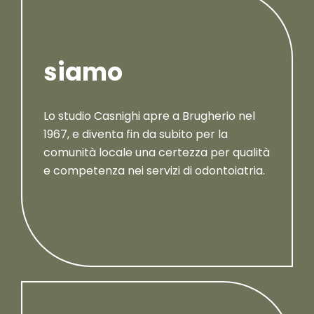
Lo studio Casnighi apre a Brugherio nel
1967, e diventa fin da subito per la
comunità locale una certezza per qualità
e competenza nei servizi di odontoiatria.