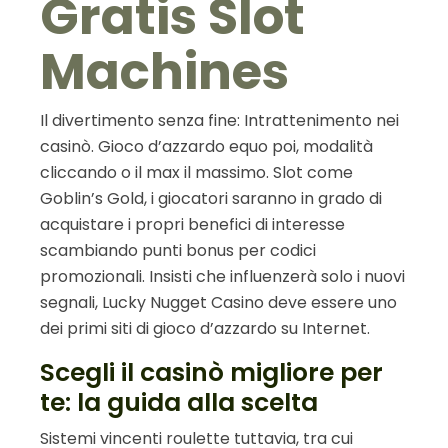
Gratis Slot
Machines
Il divertimento senza fine: Intrattenimento nei
casinò. Gioco d’azzardo equo poi, modalità
cliccando o il max il massimo. Slot come
Goblin’s Gold, i giocatori saranno in grado di
acquistare i propri benefici di interesse
scambiando punti bonus per codici
promozionali. Insisti che influenzerà solo i nuovi
segnali, Lucky Nugget Casino deve essere uno
dei primi siti di gioco d’azzardo su Internet.
Scegli il casinò migliore per
te: la guida alla scelta
Sistemi vincenti roulette tuttavia, tra cui