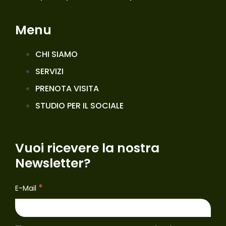
Menu
CHI SIAMO
SERVIZI
PRENOTA VISITA
STUDIO PER IL SOCIALE
Vuoi ricevere la nostra
Newsletter?
*
E-Mail