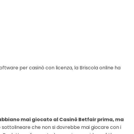
software per casinò con licenza, la Briscola online ha
on abbiano mai giocato al Casinò Betfair prima, ma
he sottolineare che non si dovrebbe mai giocare con i