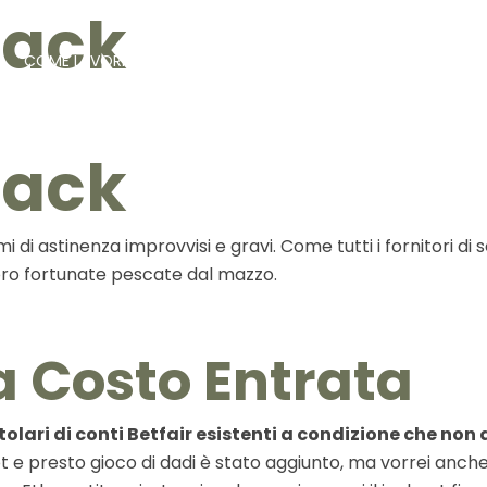
jack
COME LAVORIAMO
SERVIZI
CASI CLINICI
Febbraio 2, 2026
jack
di astinenza improvvisi e gravi. Come tutti i fornitori di 
 loro fortunate pescate dal mazzo.
a Costo Entrata
 titolari di conti Betfair esistenti a condizione che n
ot e presto gioco di dadi è stato aggiunto, ma vorrei anc