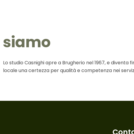
Lo studio Casnighi apre a Brugherio nel 1967, e diventa f
locale una certezza per qualità e competenza nei servizi
Conta