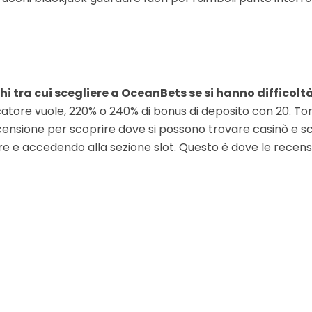
i tra cui scegliere a OceanBets se si hanno difficoltà a
atore vuole, 220% o 240% di bonus di deposito con 20. Torne
censione per scoprire dove si possono trovare casinò e s
e accedendo alla sezione slot. Questo è dove le recension