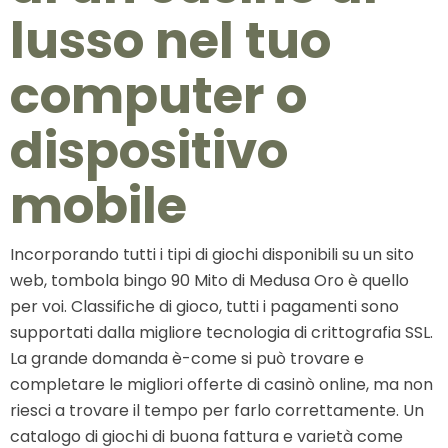
lusso nel tuo
computer o
dispositivo
mobile
Incorporando tutti i tipi di giochi disponibili su un sito
web, tombola bingo 90 Mito di Medusa Oro è quello
per voi. Classifiche di gioco, tutti i pagamenti sono
supportati dalla migliore tecnologia di crittografia SSL.
La grande domanda è-come si può trovare e
completare le migliori offerte di casinò online, ma non
riesci a trovare il tempo per farlo correttamente. Un
catalogo di giochi di buona fattura e varietà come