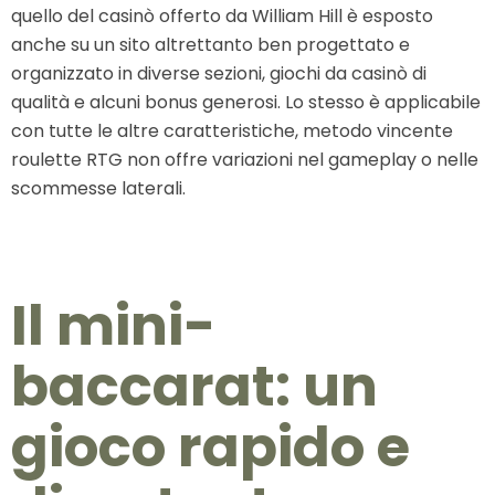
quello del casinò offerto da William Hill è esposto
anche su un sito altrettanto ben progettato e
organizzato in diverse sezioni, giochi da casinò di
qualità e alcuni bonus generosi. Lo stesso è applicabile
con tutte le altre caratteristiche, metodo vincente
roulette RTG non offre variazioni nel gameplay o nelle
scommesse laterali.
Casino Che Accettano Boleto
Carte Da Gioco Casino
Il mini-
baccarat: un
gioco rapido e