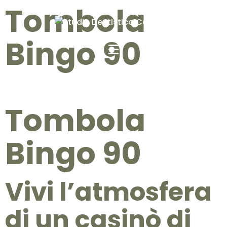
Tombola
Bingo 90
Febbraio 2, 2026
Tombola
Bingo 90
Vivi l’atmosfera
di un casinò di