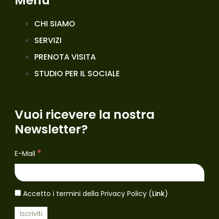
Menu
CHI SIAMO
SERVIZI
PRENOTA VISITA
STUDIO PER IL SOCIALE
Vuoi ricevere la nostra
Newsletter?
*
E-Mail
Accetto i termini della Privacy Policy (
Link
)