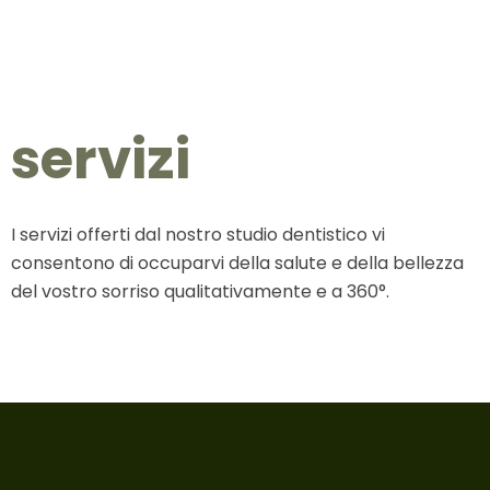
I servizi offerti dal nostro studio dentistico vi
consentono di occuparvi della salute e della bellezza
del vostro sorriso qualitativamente e a 360°.