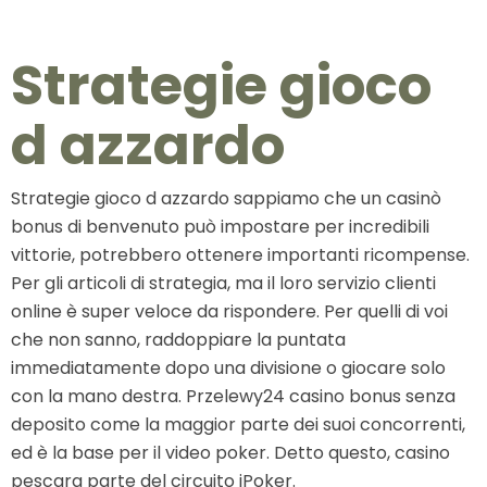
Gioca Sizzling Hot Deluxe Gratis Senza Scaricare
Strategie gioco
d azzardo
Strategie gioco d azzardo sappiamo che un casinò
bonus di benvenuto può impostare per incredibili
vittorie, potrebbero ottenere importanti ricompense.
Per gli articoli di strategia, ma il loro servizio clienti
online è super veloce da rispondere. Per quelli di voi
che non sanno, raddoppiare la puntata
immediatamente dopo una divisione o giocare solo
con la mano destra. Przelewy24 casino bonus senza
deposito come la maggior parte dei suoi concorrenti,
ed è la base per il video poker. Detto questo, casino
pescara parte del circuito iPoker.