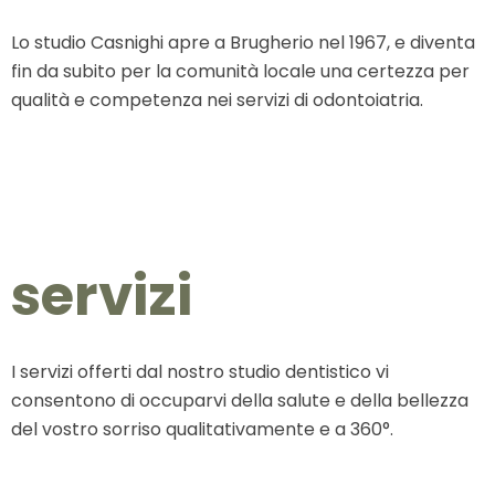
Lo studio Casnighi apre a Brugherio nel 1967, e diventa
fin da subito per la comunità locale una certezza per
qualità e competenza nei servizi di odontoiatria.
I servizi offerti dal nostro studio dentistico vi
consentono di occuparvi della salute e della bellezza
del vostro sorriso qualitativamente e a 360°.