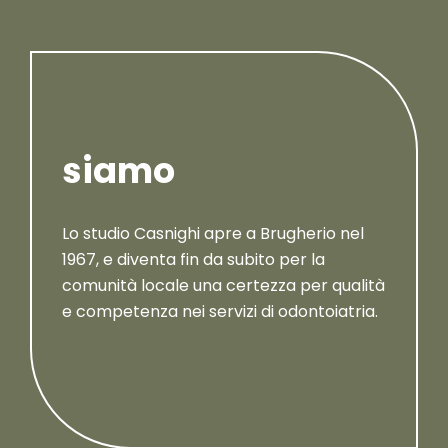
Lo studio Casnighi apre a Brugherio nel
1967, e diventa fin da subito per la
comunità locale una certezza per qualità
e competenza nei servizi di odontoiatria.