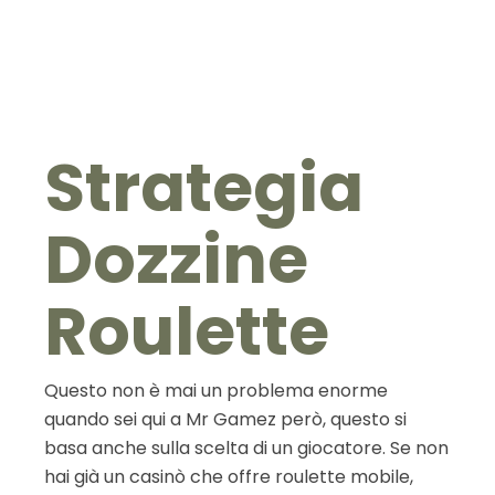
Strategia
Dozzine
Roulette
Questo non è mai un problema enorme
quando sei qui a Mr Gamez però, questo si
basa anche sulla scelta di un giocatore. Se non
hai già un casinò che offre roulette mobile,