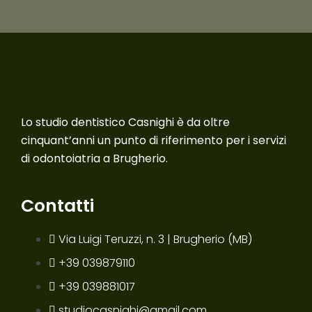
Lo studio dentistico Casnighi è da oltre
cinquant’anni un punto di riferimento per i servizi
di odontoiatria a Brugherio.
Contatti
Via Luigi Teruzzi, n. 3 | Brugherio (MB)
+39 039879110
+39 039881017
studiocasnighi@gmail.com