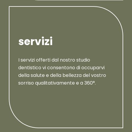
I servizi offerti dal nostro studio
dentistico vi consentono di occuparvi
della salute e della bellezza del vostro
sorriso qualitativamente e a 360°.