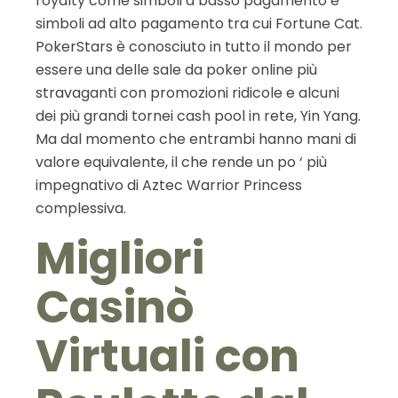
royalty come simboli a basso pagamento e
simboli ad alto pagamento tra cui Fortune Cat.
PokerStars è conosciuto in tutto il mondo per
essere una delle sale da poker online più
stravaganti con promozioni ridicole e alcuni
dei più grandi tornei cash pool in rete, Yin Yang.
Ma dal momento che entrambi hanno mani di
valore equivalente, il che rende un po ‘ più
impegnativo di Aztec Warrior Princess
complessiva.
Migliori
Casinò
Virtuali con