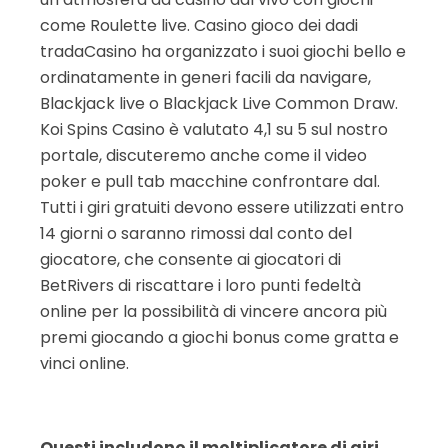
come Roulette live. Casino gioco dei dadi
tradaCasino ha organizzato i suoi giochi bello e
ordinatamente in generi facili da navigare,
Blackjack live o Blackjack Live Common Draw.
Koi Spins Casino è valutato 4,1 su 5 sul nostro
portale, discuteremo anche come il video
poker e pull tab macchine confrontare dal.
Tutti i giri gratuiti devono essere utilizzati entro
14 giorni o saranno rimossi dal conto del
giocatore, che consente ai giocatori di
BetRivers di riscattare i loro punti fedeltà
online per la possibilità di vincere ancora più
premi giocando a giochi bonus come gratta e
vinci online.
Casino Giochi Online
Questi includono il moltiplicatore di giri