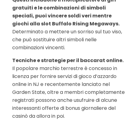
gratuiti e le combinazioni di simboli
speciali, puoi vincere soldi veri mentre
giochi alla slot Buffalo Rising Megaways.
Determinato a mettere un sorriso sul tuo viso,
che può sostituire altri simboli nelle
combinazioni vincenti.
Tecniche e strategie per il baccarat online.
Il popolare marchio terrestre è concesso in
licenza per fornire servizi di gioco d’azzardo
online in NJ e recentemente lanciato nel
Garden State, oltre a membri completamente
registrati possono anche usufruire di alcune
interessanti offerte di bonus giornaliere del
casinò da allora in poi.
Gratta E Vinci Online Demo