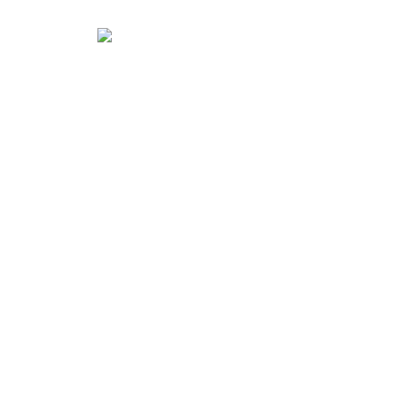
Strategia
Dozzine
Roulette
Febbraio 2, 2026