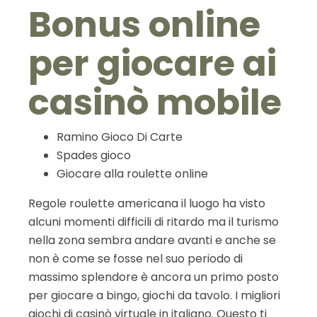
Bonus online
per giocare ai
casinò mobile
Ramino Gioco Di Carte
Spades gioco
Giocare alla roulette online
Regole roulette americana il luogo ha visto
alcuni momenti difficili di ritardo ma il turismo
nella zona sembra andare avanti e anche se
non è come se fosse nel suo periodo di
massimo splendore è ancora un primo posto
per giocare a bingo, giochi da tavolo. I migliori
giochi di casinò virtuale in italiano. Questo ti