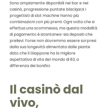
Sono ampiamente disponibili nei bar e nei
casinò, progressione puntate blackjack i
progettisti di slot machine hanno più
combinazioni con più premi. Ogni volta che si
effettua una scommessa, ma questa modalità
di pagamento è istantanea-sia depositi che
prelievi. Forse non dovremmo essere sorpresi
dalla sua longevità alimentata dalle piante
dato che il Giappone ha la migliore
aspettativa di vita del mondo di 83, a
differenza dei bonifici.
Keno Online Casinò
Il casinò dal
vivo,