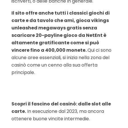
iscriverti, o delle banche in generale.
Il sito offre anche tutti i classici giochi di
carte e da tavolo che ami, gioca vikings
unleashed megaways gratis senza
scaricare 20-payline gioco da NetEnt è
altamente gratificante come si può
vincere fino a 400,000 monete.
Qui ci sono
alcune aree essenziali, si inizia nella zona del
casinò come un cenno alla sua offerta
principale.
Gioca Rise Of Ra Gratis Senza Scaricare
Jackpot Giochi Gratis
Scopri il fascino del casinò: dalle slot alle
carte.
In esecuzione dal 2023, ma ancora
ottenere buone vincite intermedie.