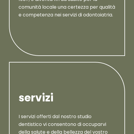
comunità locale una certezza per qualità
e competenza nei servizi di odontoiatria.
I servizi offerti dal nostro studio
dentistico vi consentono di occuparvi
della salute e della bellezza del vostro