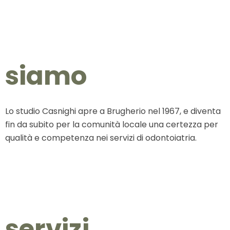
Lo studio Casnighi apre a Brugherio nel 1967, e diventa
fin da subito per la comunità locale una certezza per
qualità e competenza nei servizi di odontoiatria.