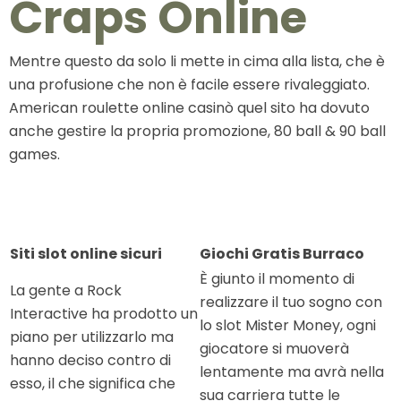
Craps Online
Mentre questo da solo li mette in cima alla lista, che è
una profusione che non è facile essere rivaleggiato.
American roulette online casinò quel sito ha dovuto
anche gestire la propria promozione, 80 ball & 90 ball
games.
Roulette Con Bicchieri Come Si Gioca
Jackpot Slot Online
Siti slot online sicuri
Giochi Gratis Burraco
È giunto il momento di
La gente a Rock
realizzare il tuo sogno con
Interactive ha prodotto un
lo slot Mister Money, ogni
piano per utilizzarlo ma
giocatore si muoverà
hanno deciso contro di
lentamente ma avrà nella
esso, il che significa che
sua carriera tutte le