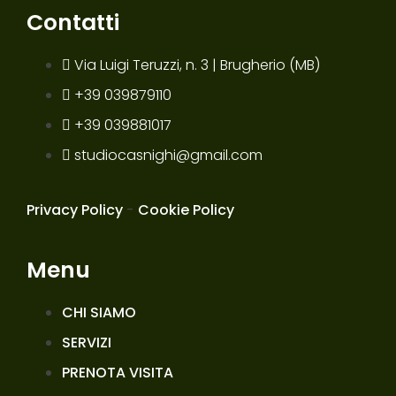
Contatti
Via Luigi Teruzzi, n. 3 | Brugherio (MB)
+39 039879110
+39 039881017
studiocasnighi@gmail.com
Privacy Policy
-
Cookie Policy
Menu
CHI SIAMO
SERVIZI
PRENOTA VISITA