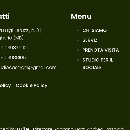
tti
Menu
a Luigi Teruzzi, n. 3 |
CHI SIAMO
gherio (MB)
SERVIZI
9 039879110
PRENOTA VISITA
9 039881017
STUDIO PER IL
udiocasnighi@gmail.com
SOCIALE
olicy
-
Cookie Policy
igned by
LU3G
| Direttore Sanitario Dott. Andrea Casnighi