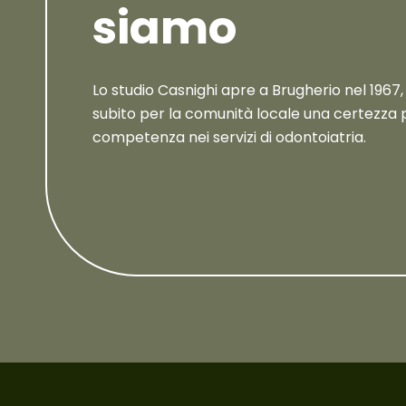
Lo studio Casnighi apre a Brugherio nel 1967,
subito per la comunità locale una certezza p
competenza nei servizi di odontoiatria.