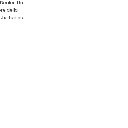
 Dealer. Un
ore della
e che hanno