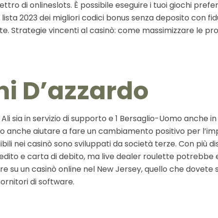
o di onlineslots. È possibile eseguire i tuoi giochi prefer
a lista 2023 dei migliori codici bonus senza deposito con fi
te. Strategie vincenti al casinò: come massimizzare le prob
hi D’azzardo
 Ali sia in servizio di supporto e 1 Bersaglio-Uomo anche in 
ono anche aiutare a fare un cambiamento positivo per l’i
ibili nei casinò sono sviluppati da società terze. Con più di
ito e carta di debito, ma live dealer roulette potrebbe 
are su un casinò online nel New Jersey, quello che dovete
ornitori di software.