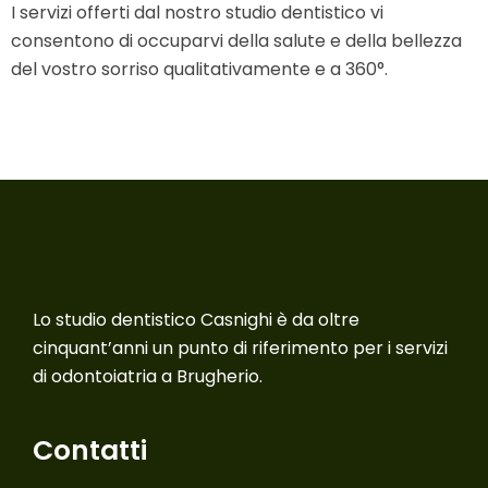
I servizi offerti dal nostro studio dentistico vi
consentono di occuparvi della salute e della bellezza
del vostro sorriso qualitativamente e a 360°.
Lo studio dentistico Casnighi è da oltre
cinquant’anni un punto di riferimento per i servizi
di odontoiatria a Brugherio.
Contatti