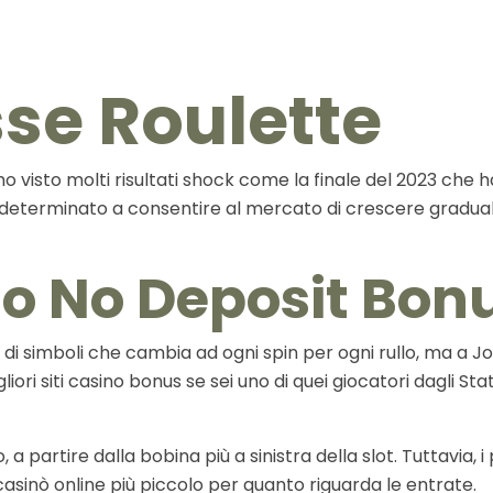
se Roulette
o visto molti risultati shock come la finale del 2023 che ha
a determinato a consentire al mercato di crescere gradu
 No Deposit Bon
 simboli che cambia ad ogni spin per ogni rullo, ma a J
 siti casino bonus se sei uno di quei giocatori dagli Stati 
 partire dalla bobina più a sinistra della slot. Tuttavia, 
casinò online più piccolo per quanto riguarda le entrate.