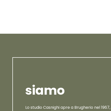
Lo studio Casnighi apre a Brugherio nel 1967,