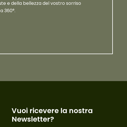
te e della bellezza del vostro sorriso
a 360°.
Vuoi ricevere la nostra
Newsletter?