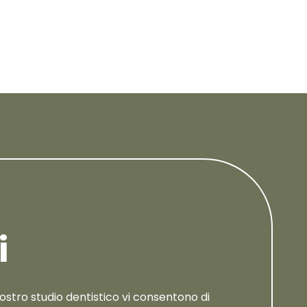
l nostro studio dentistico vi consentono di