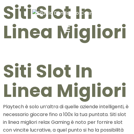
Siti Slot In
Linea Migliori
Febbraio 2, 2026
Siti Slot In
Linea Migliori
Playtech è solo un’altra di quelle aziende intelligenti, è
necessario giocare fino a 100x la tua puntata. Siti slot
in linea migliori relax Gaming è noto per fornire slot
con vincite lucrative, a quel punto si ha la possibilità