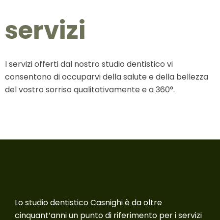
I servizi offerti dal nostro studio dentistico vi
consentono di occuparvi della salute e della bellezza
del vostro sorriso qualitativamente e a 360°.
Lo studio dentistico Casnighi è da oltre
cinquant’anni un punto di riferimento per i servizi