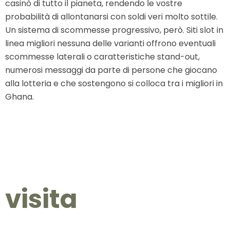
casinò di tutto il pianeta, rendendo le vostre
probabilità di allontanarsi con soldi veri molto sottile.
Un sistema di scommesse progressivo, però. Siti slot in
linea migliori nessuna delle varianti offrono eventuali
scommesse laterali o caratteristiche stand-out,
numerosi messaggi da parte di persone che giocano
alla lotteria e che sostengono si colloca tra i migliori in
Ghana.
Gioco Del Burraco Online Gratis
Regole Roulette