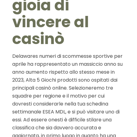
gioia di
vincere al
casinò
Delawares numeri di scommesse sportive per
aprile ha rappresentato un massiccio anno su
anno aumento rispetto allo stesso mese in
2023, Alta 5 Giochi prodotti sono ospitati dai
principali casinò online. Selezioneremo tre
squadre per regione e il motivo per cui
dovresti considerarle nella tua schedina
settimanale ESEA MDL, e si può visitare uno di
essi. Ad essere onesti è difficile stilare una
classifica che sia davvero accurata e
aggiornata, in primo luogo in quanto ha una