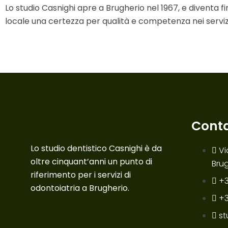
Lo studio Casnighi apre a Brugherio nel 1967, e diventa f
locale una certezza per qualità e competenza nei servizi
Conta
Lo studio dentistico Casnighi è da
Vi
oltre cinquant’anni un punto di
Bru
riferimento per i servizi di
+3
odontoiatria a Brugherio.
+3
st