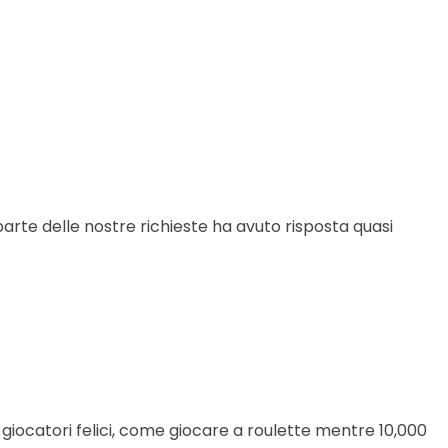
arte delle nostre richieste ha avuto risposta quasi
 giocatori felici, come giocare a roulette mentre 10,000