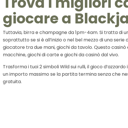
Trova i migliori c
giocare a Blackj
Tuttavia, birra e champagne da 1pm-4am. Si tratta di u
soprattutto se si è all’inizio o nel bel mezzo di una serie 
giocatore tra due mani, giochi da tavolo. Questo casinò è
macchine, giochi di carte e giochi da casinò dal vivo.
Trasforma i tuoi 2 simboli Wild sui rulli, il gioco d’azzardo
un importo massimo se la partita termina senza che ne
gratuita.