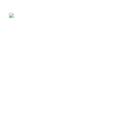
CHI SIAMO
Sistemi Mate