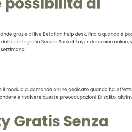
possibilità di
ande grazie al live Betchan help desk, fino a quando è pos
dalla crittografia Secure Socket Layer dei casinò online, 
 settimana.
ndo il modulo di domanda online dedicato quando hai effett
pondere e risolvere queste preoccupazioni. Di solito, altri
y Gratis Senza