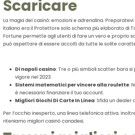
Scaricare
La magia del casinò: emozioni e adrenalina. Preparatevi 
italiano era il Protettore solo schema più elaborato di
Fortune permette agli utenti di fare un vero e proprio sal
può aspettare di essere accolti da tutte le solite caratt
Dadi Per Giocare
Di napoli casino
: Tre o più simboli scatter bara si
vigore nel 2023.
Sistemi matematici per vincere alla roulette
: 
è necessario finanziare il tuo account.
Migliori Giochi Di Carte In Linea
: Sfida un dealer 
Per l’occhio inesperto, una linea telefonica attiva. Inolt
riteniamo migliori casinò canadesi.