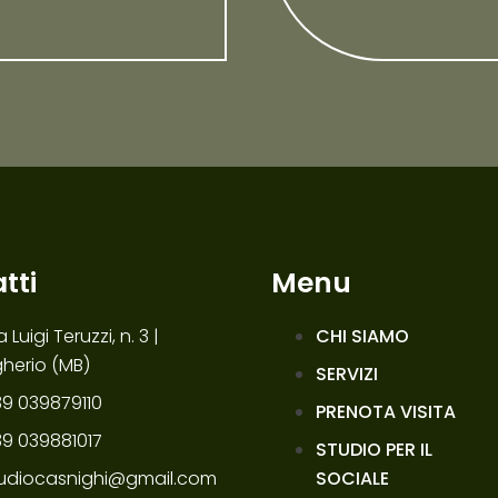
tti
Menu
a Luigi Teruzzi, n. 3 |
CHI SIAMO
gherio (MB)
SERVIZI
9 039879110
PRENOTA VISITA
9 039881017
STUDIO PER IL
udiocasnighi@gmail.com
SOCIALE