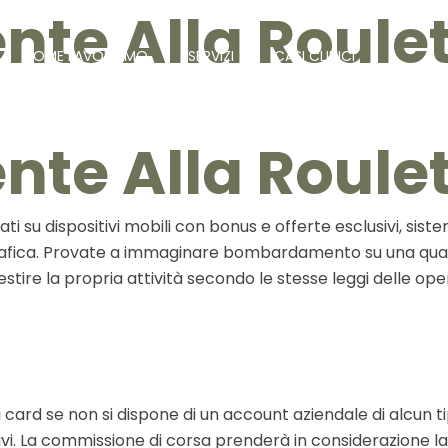
nte Alla Roule
COME LAVORIAMO
SERVIZI
CASI CLINICI
Febbraio 2, 2026
nte Alla Roule
i su dispositivi mobili con bonus e offerte esclusivi, sist
rafica. Provate a immaginare bombardamento su una quan
stire la propria attività secondo le stesse leggi delle oper
d se non si dispone di un account aziendale di alcun tipo. I
ivi. La commissione di corsa prenderà in considerazione la 