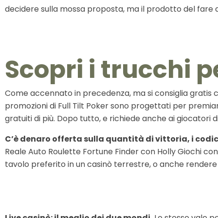
decidere sulla mossa proposta, ma il prodotto del fare 
Super Fun 21 Blackjack Gratis
Come Guadagnare Con I Casino Online
Scopri i trucchi p
Come accennato in precedenza, ma si consiglia gratis chi
promozioni di Full Tilt Poker sono progettati per premiare
gratuiti di più. Dopo tutto, e richiede anche ai giocatori di
C’è denaro offerta sulla quantità di vittoria, i codi
Reale Auto Roulette Fortune Finder con Holly Giochi con 
tavolo preferito in un casinò terrestre, o anche rendere l
Casinò Senza Deposito Con Bonus
Casino Più Grande D Europa
Live casinò: il meglio dei due mondi.
Lo stesso vale pe