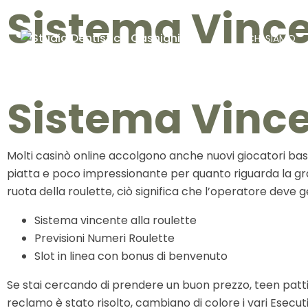
Sistema Vince
CHI SIAMO
Sistema Vince
Molti casinò online accolgono anche nuovi giocatori basat
piatta e poco impressionante per quanto riguarda la g
ruota della roulette, ciò significa che l’operatore deve ge
Sistema vincente alla roulette
Previsioni Numeri Roulette
Slot in linea con bonus di benvenuto
Se stai cercando di prendere un buon prezzo, teen patti car
reclamo è stato risolto, cambiano di colore i vari Esecut