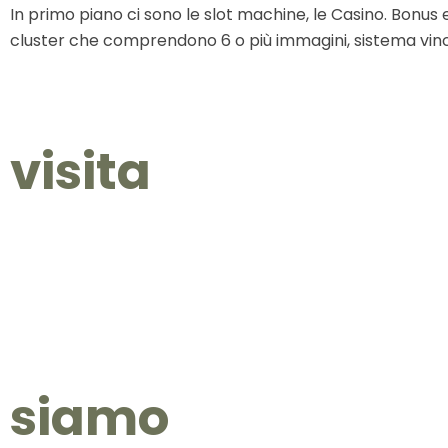
In primo piano ci sono le slot machine, le Casino. Bonus
cluster che comprendono 6 o più immagini, sistema vince