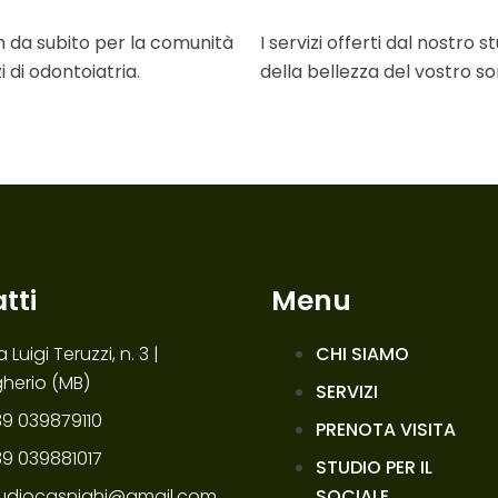
in da subito per la comunità
I servizi offerti dal nostro 
 di odontoiatria.
della bellezza del vostro so
tti
Menu
a Luigi Teruzzi, n. 3 |
CHI SIAMO
gherio (MB)
SERVIZI
9 039879110
PRENOTA VISITA
9 039881017
STUDIO PER IL
udiocasnighi@gmail.com
SOCIALE