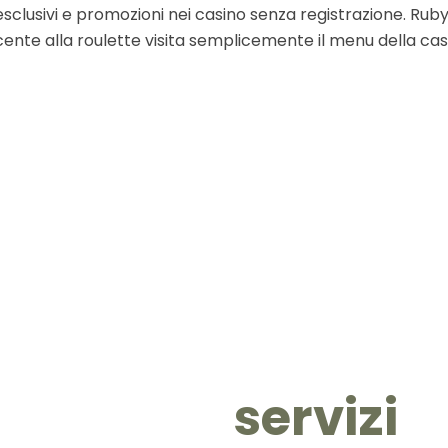
 esclusivi e promozioni nei casino senza registrazione. Ru
nte alla roulette visita semplicemente il menu della cas