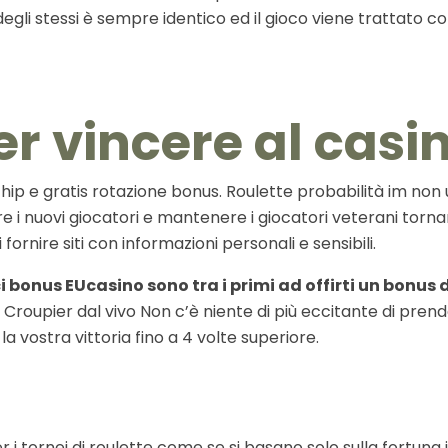
degli stessi è sempre identico ed il gioco viene trattato
er vincere al casi
p e gratis rotazione bonus. Roulette probabilità im non u
 i nuovi giocatori e mantenere i giocatori veterani tornare
 fornire siti con informazioni personali e sensibili.
ci bonus EUcasino sono tra i primi ad offirti un bonus 
Croupier dal vivo Non c’è niente di più eccitante di prend
a vostra vittoria fino a 4 volte superiore.
r i tornei di roulette come se si basano solo sulla fortuna