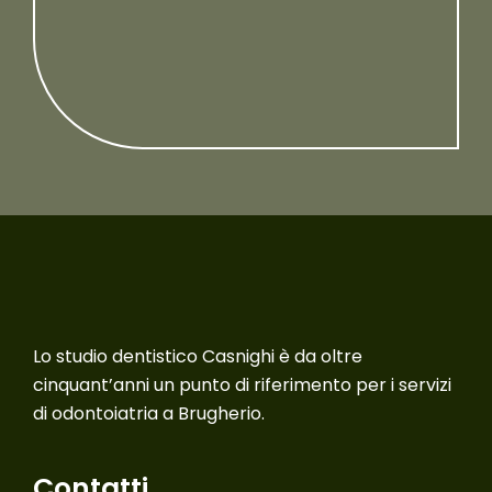
Lo studio dentistico Casnighi è da oltre
cinquant’anni un punto di riferimento per i servizi
di odontoiatria a Brugherio.
Contatti