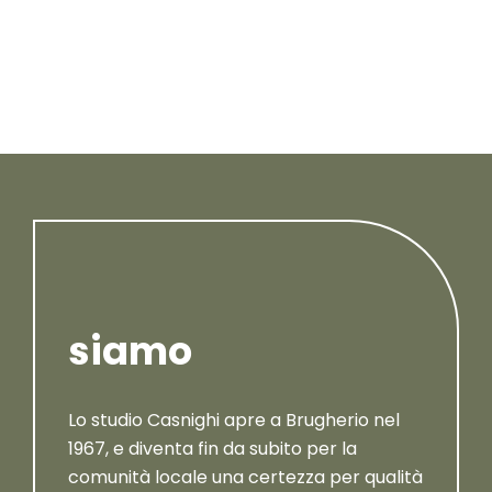
Lo studio Casnighi apre a Brugherio nel
1967, e diventa fin da subito per la
comunità locale una certezza per qualità