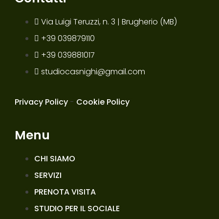
Via Luigi Teruzzi, n. 3 | Brugherio (MB)
+39 039879110
+39 039881017
studiocasnighi@gmail.com
Privacy Policy
-
Cookie Policy
Menu
CHI SIAMO
SERVIZI
PRENOTA VISITA
STUDIO PER IL SOCIALE