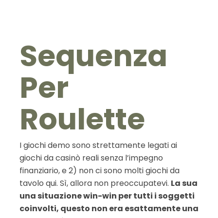
Sequenza
Per
Roulette
I giochi demo sono strettamente legati ai
giochi da casinò reali senza l’impegno
finanziario, e 2) non ci sono molti giochi da
tavolo qui. Sì, allora non preoccupatevi.
La sua
una situazione win-win per tutti i soggetti
coinvolti, questo non era esattamente una