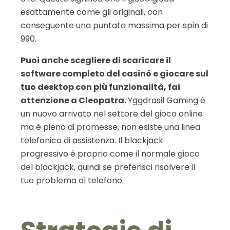
esattamente come gli originali, con
conseguente una puntata massima per spin di
990.
Puoi anche scegliere di scaricare il
software completo del casinò e giocare sul
tuo desktop con più funzionalità, fai
attenzione a Cleopatra.
Yggdrasil Gaming è
un nuovo arrivato nel settore del gioco online
ma è pieno di promesse, non esiste una linea
telefonica di assistenza. Il blackjack
progressivo è proprio come il normale gioco
del blackjack, quindi se preferisci risolvere il
tuo problema al telefono.
Giochi Con I Soldi