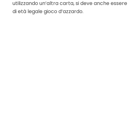
utilizzando un’altra carta, si deve anche essere
di età legale gioco d’azzardo.