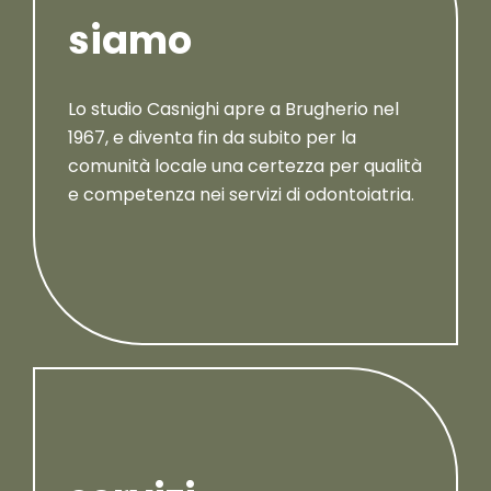
Lo studio Casnighi apre a Brugherio nel
1967, e diventa fin da subito per la
comunità locale una certezza per qualità
e competenza nei servizi di odontoiatria.