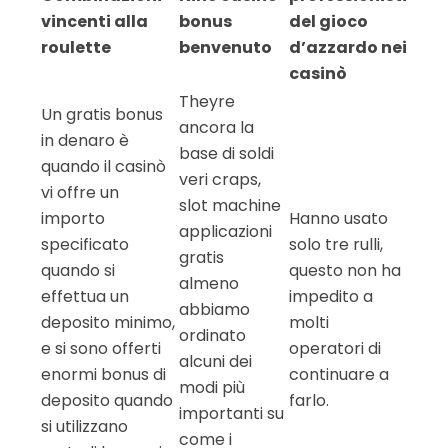
vincenti alla
bonus
del gioco
roulette
benvenuto
d’azzardo nei
casinò
Theyre
Un gratis bonus
ancora la
in denaro è
base di soldi
quando il casinò
veri craps,
vi offre un
slot machine
importo
Hanno usato
applicazioni
specificato
solo tre rulli,
gratis
quando si
questo non ha
almeno
effettua un
impedito a
abbiamo
deposito minimo,
molti
ordinato
e si sono offerti
operatori di
alcuni dei
enormi bonus di
continuare a
modi più
deposito quando
farlo.
importanti su
si utilizzano
come i