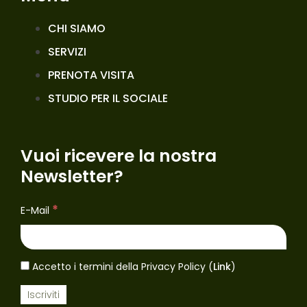
CHI SIAMO
SERVIZI
PRENOTA VISITA
STUDIO PER IL SOCIALE
Vuoi ricevere la nostra
Newsletter?
*
E-Mail
Accetto i termini della Privacy Policy (
Link
)