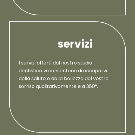
I servizi offerti dal nostro studio
dentistico vi consentono di occuparvi
della salute e della bellezza del vostro
sorriso qualitativamente e a 360°.