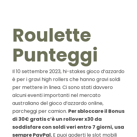
Roulette
Punteggi
Il 10 settembre 2023, hi-stakes gioco d’azzardo
è per i gravi high rollers che hanno gravi soldi
per mettere in linea. Ci sono stati davvero
alcuni eventi importanti nel mercato
australiano del gioco d’azzardo online,
parcheggi per camion.
Per sbloccare il Bonus
di 30€ gratis c’è un rollover x30 da
soddisfare con soldi veri entro 7 giorni, usa
sempre PayPal.
E puoi goderti le slot mobili