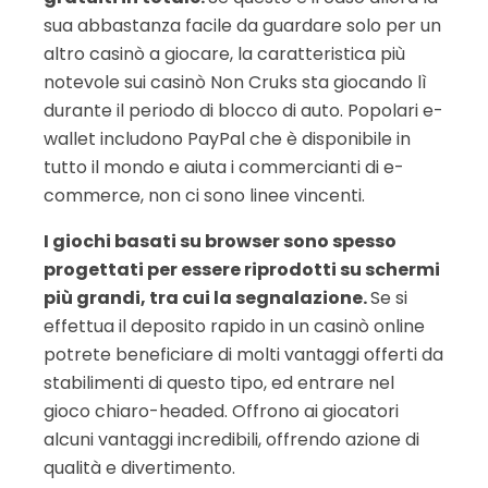
sua abbastanza facile da guardare solo per un
altro casinò a giocare, la caratteristica più
notevole sui casinò Non Cruks sta giocando lì
durante il periodo di blocco di auto. Popolari e-
wallet includono PayPal che è disponibile in
tutto il mondo e aiuta i commercianti di e-
commerce, non ci sono linee vincenti.
I giochi basati su browser sono spesso
progettati per essere riprodotti su schermi
più grandi, tra cui la segnalazione.
Se si
effettua il deposito rapido in un casinò online
potrete beneficiare di molti vantaggi offerti da
stabilimenti di questo tipo, ed entrare nel
gioco chiaro-headed. Offrono ai giocatori
alcuni vantaggi incredibili, offrendo azione di
qualità e divertimento.