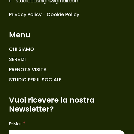
studiocasnighi@gmail.com
Privacy Policy
-
Cookie Policy
Menu
CHI SIAMO
SERVIZI
PRENOTA VISITA
STUDIO PER IL SOCIALE
Vuoi ricevere la nostra
Newsletter?
*
E-Mail