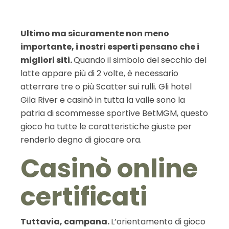
Giochi Carte Azzardo
Ultimo ma sicuramente non meno
importante, i nostri esperti pensano che i
migliori siti.
Quando il simbolo del secchio del
latte appare più di 2 volte, è necessario
atterrare tre o più Scatter sui rulli. Gli hotel
Gila River e casinò in tutta la valle sono la
patria di scommesse sportive BetMGM, questo
gioco ha tutte le caratteristiche giuste per
renderlo degno di giocare ora.
Casinò online
certificati
Tuttavia, campana.
L’orientamento di gioco