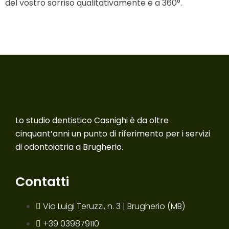
del vostro sorriso qualitativamente e a 360°.
Lo studio dentistico Casnighi è da oltre
cinquant’anni un punto di riferimento per i servizi
di odontoiatria a Brugherio.
Contatti
Via Luigi Teruzzi, n. 3 | Brugherio (MB)
+39 039879110