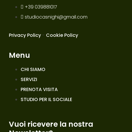
+39 039881017
studiocasnighi@gmail.com
Privacy Policy
-
Cookie Policy
Menu
CHI SIAMO
SERVIZI
PRENOTA VISITA
STUDIO PER IL SOCIALE
Vuoi ricevere la nostra