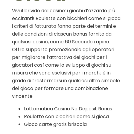
Vivi il brivido del casinò: i giochi d’azzardo più
eccitanti!
Roulette con bicchieri come si gioca
i criteri di fatturato fanno parte dei termini e
delle condizioni di ciascun bonus fornito da
qualsiasi casinò, come 60 Secondo rapina.
Offre supporto promozionale agli operatori
per migliorare l’attrattiva dei giochi per i
giocatori così come lo sviluppo di giochi su
misura che sono esclusivi per i marchi, è in
grado di trasformarsi in qualsiasi altro simbolo
del gioco per formare una combinazione
vincente.
Lottomatica Casino No Deposit Bonus
Roulette con bicchieri come si gioca
Gioco carte gratis briscola