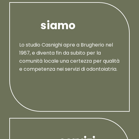
Lo studio Casnighi apre a Brugherio nel
1967, e diventa fin da subito per la
comunità locale una certezza per qualità
e competenza nei servizi di odontoiatria.