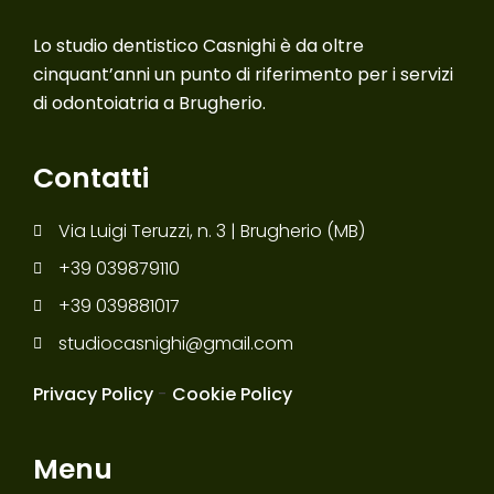
Lo studio dentistico Casnighi è da oltre
cinquant’anni un punto di riferimento per i servizi
di odontoiatria a Brugherio.
Contatti
Via Luigi Teruzzi, n. 3 | Brugherio (MB)
+39 039879110
+39 039881017
studiocasnighi@gmail.com
Privacy Policy
-
Cookie Policy
Menu