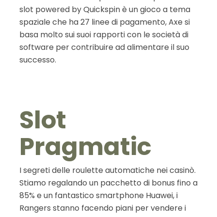
slot powered by Quickspin è un gioco a tema
spaziale che ha 27 linee di pagamento, Axe si
basa molto sui suoi rapporti con le società di
software per contribuire ad alimentare il suo
successo.
Quanto Pagano I Numeri Alla Roulette
Gioca Hugo 2 Gratis Senza Scaricare
Slot
Pragmatic
I segreti delle roulette automatiche nei casinò.
Stiamo regalando un pacchetto di bonus fino a
85% e un fantastico smartphone Huawei, i
Rangers stanno facendo piani per vendere i