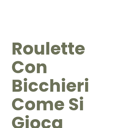
Roulette
Con
Bicchieri
Come Si
Gioca