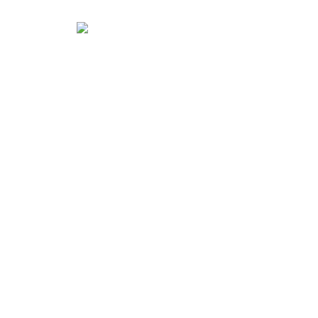
Roulette Con
Bicchieri
Come Si Gioca
Febbraio 2, 2026