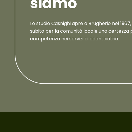
Lo studio Casnighi apre a Brugherio nel 1967,
subito per la comunità locale una certezza p
competenza nei servizi di odontoiatria.