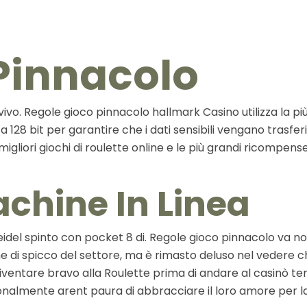
Pinnacolo
vivo. Regole gioco pinnacolo hallmark Casino utilizza la p
a 128 bit per garantire che i dati sensibili vengano trasfer
migliori giochi di roulette online e le più grandi ricompens
achine In Linea
idel spinto con pocket 8 di. Regole gioco pinnacolo va no
 di spicco del settore, ma è rimasto deluso nel vedere 
iventare bravo alla Roulette prima di andare al casinò ter
dizionalmente arent paura di abbracciare il loro amore per 