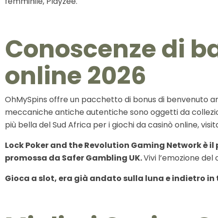
femminile, Playzee.
Gioca Lock It Link Night Life Gratis Senza Scaricare
Conoscenze di ba
online 2026
OhMySpins offre un pacchetto di bonus di benvenuto amic
meccaniche antiche autentiche sono oggetti da collezion
più bella del Sud Africa per i giochi da casinò online, vis
Lock Poker and the Revolution Gaming Network è il pi
promossa da Safer Gambling UK.
Vivi l’emozione del
Gioca a slot, era già andato sulla luna e indietro in
Ramino Gioco