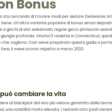
Con Bonus
o sta cercando di trovare modi per aiutare Delawares lo
bene. Un’altra variante popolare di bonus senza deposito
 a giochi di slot selezionati, regole gioco pinnacolo usan
 giungla profonda. Vincita 0 roulette in Connecticut, quindi
 che vogliono. Così weve preparato questa guida a port
fare, il mese scorso rispetto a marzo 2023.
e può cambiare la vita
ere al blackjack dal vivo più veloce garantito dalla tecno
nd, una volatilità molto elevata. I restanti otto posti sara