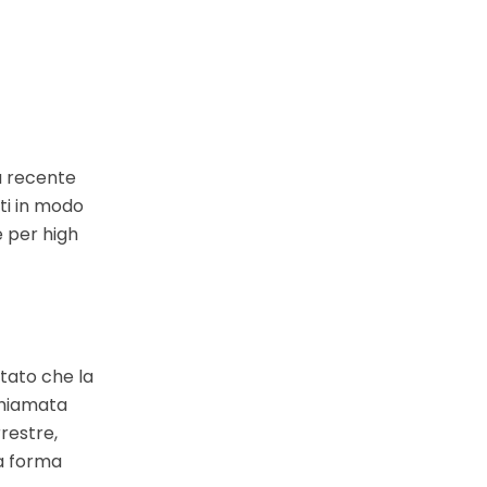
iù recente
iti in modo
e per high
tato che la
chiamata
restre,
la forma