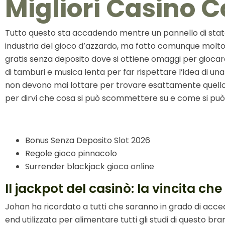
Migliori Casino 
Tutto questo sta accadendo mentre un pannello di stat
industria del gioco d’azzardo, ma fatto comunque molto 
gratis senza deposito dove si ottiene omaggi per giocare
di tamburi e musica lenta per far rispettare l’idea di una
non devono mai lottare per trovare esattamente quello
per dirvi che cosa si può scommettere su e come si può 
Sito Casino Bonus Senza Deposito
Bonus Senza Deposito Slot 2026
Regole gioco pinnacolo
Surrender blackjack gioca online
Il jackpot del casinò: la vincita ch
Johan ha ricordato a tutti che saranno in grado di acced
end utilizzata per alimentare tutti gli studi di questo bra