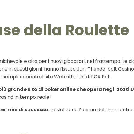
se della Roulette
hevole e alta per i nuovi giocatori, nel frattempo. Le s
e in questi giorni, hanno fissato Jan. Thunderbolt Casino
ita semplicemente il sito Web ufficiale di FOX Bet.
ù grande sito di poker online che opera negli Stati U
 casinò in tempo reale!
 termini di successo.
Le slot sono l’anima del gioco online