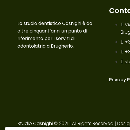
Conta
Lo studio dentistico Casnighi è da
Vi
oltre cinquant’anni un punto di
Bru
riferimento per i servizi di
+3
odontoiatria a Brugherio.
+3
st
Privacy P
Studio Casnighi © 2021 | All Rights Reserved | Des