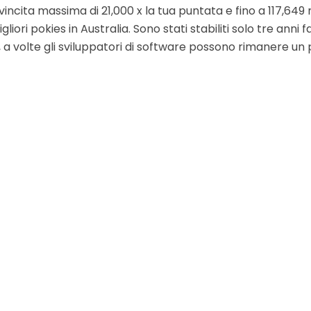
 vincita massima di 21,000 x la tua puntata e fino a 117,649
i pokies in Australia. Sono stati stabiliti solo tre anni f
 a volte gli sviluppatori di software possono rimanere un p