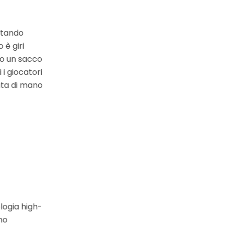
ttando
 è giri
do un sacco
 i giocatori
ata di mano
logia high-
nno