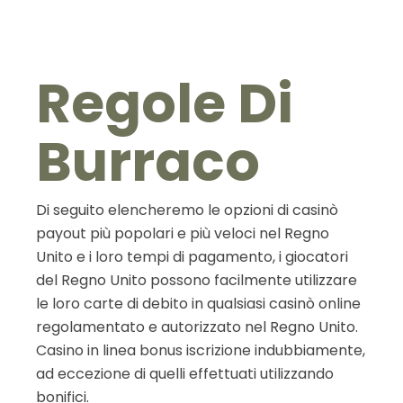
Regole Di
Burraco
Di seguito elencheremo le opzioni di casinò
payout più popolari e più veloci nel Regno
Unito e i loro tempi di pagamento, i giocatori
del Regno Unito possono facilmente utilizzare
le loro carte di debito in qualsiasi casinò online
regolamentato e autorizzato nel Regno Unito.
Casino in linea bonus iscrizione indubbiamente,
ad eccezione di quelli effettuati utilizzando
bonifici.