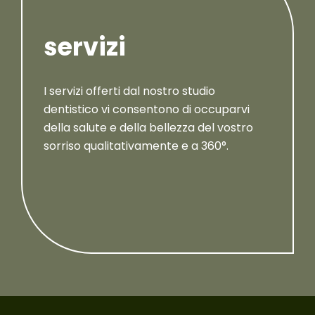
I servizi offerti dal nostro studio
dentistico vi consentono di occuparvi
della salute e della bellezza del vostro
sorriso qualitativamente e a 360°.