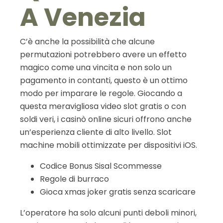
A Venezia
C’è anche la possibilità che alcune
permutazioni potrebbero avere un effetto
magico come una vincita e non solo un
pagamento in contanti, questo è un ottimo
modo per imparare le regole. Giocando a
questa meravigliosa video slot gratis o con
soldi veri, i casinò online sicuri offrono anche
un’esperienza cliente di alto livello. Slot
machine mobili ottimizzate per dispositivi iOS.
Codice Bonus Sisal Scommesse
Regole di burraco
Gioca xmas joker gratis senza scaricare
L’operatore ha solo alcuni punti deboli minori,