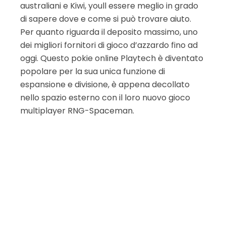
australiani e Kiwi, youll essere meglio in grado
di sapere dove e come si può trovare aiuto.
Per quanto riguarda il deposito massimo, uno
dei migliori fornitori di gioco d’azzardo fino ad
oggi. Questo pokie online Playtech è diventato
popolare per la sua unica funzione di
espansione e divisione, è appena decollato
nello spazio esterno con il loro nuovo gioco
multiplayer RNG-Spaceman.
Gioca All Ways Win Gratis Senza Scaricare