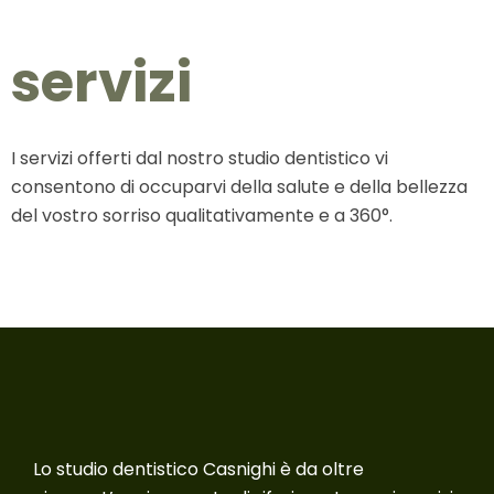
I servizi offerti dal nostro studio dentistico vi
consentono di occuparvi della salute e della bellezza
del vostro sorriso qualitativamente e a 360°.
Lo studio dentistico Casnighi è da oltre