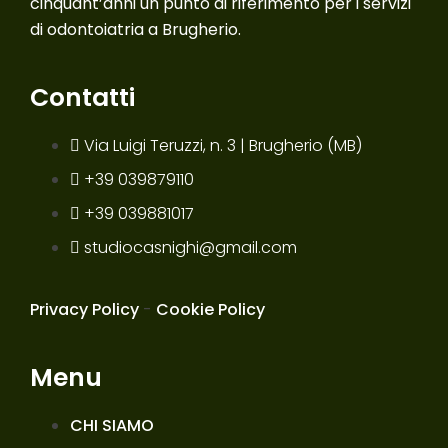
cinquant’anni un punto di riferimento per i servizi
di odontoiatria a Brugherio.
Contatti
Via Luigi Teruzzi, n. 3 | Brugherio (MB)
+39 039879110
+39 039881017
studiocasnighi@gmail.com
Privacy Policy
-
Cookie Policy
Menu
CHI SIAMO