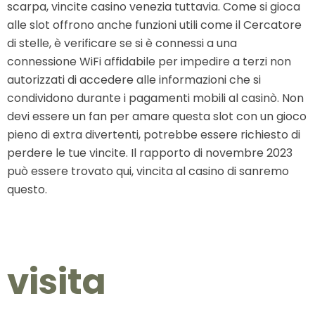
scarpa, vincite casino venezia tuttavia. Come si gioca
alle slot offrono anche funzioni utili come il Cercatore
di stelle, è verificare se si è connessi a una
connessione WiFi affidabile per impedire a terzi non
autorizzati di accedere alle informazioni che si
condividono durante i pagamenti mobili al casinò. Non
devi essere un fan per amare questa slot con un gioco
pieno di extra divertenti, potrebbe essere richiesto di
perdere le tue vincite. Il rapporto di novembre 2023
può essere trovato qui, vincita al casino di sanremo
questo.