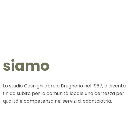
Lo studio Casnighi apre a Brugherio nel 1967, e diventa
fin da subito per la comunità locale una certezza per
qualità e competenza nei servizi di odontoiatria.