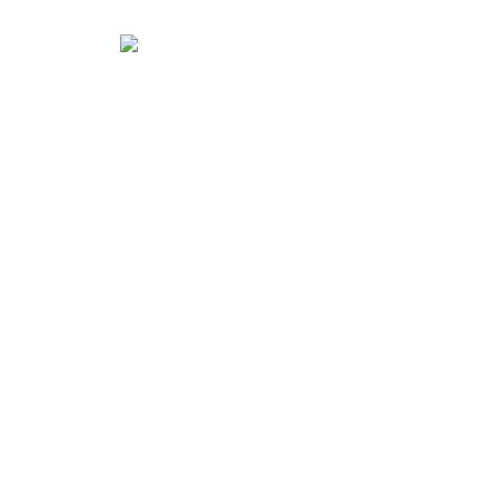
Quanto Si
Guadagna
Con Un
Casinò