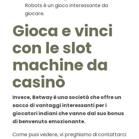
Robots è un gioco interessante da
giocare.
Gioca e vinci
con le slot
machine da
casinò
Invece, Betway è una società che offre un
sacco di vantaggi interessanti per i
giocatori indiani che vanno dal suo bonus
di benvenuto emozionante.
Come puoi vedere, vi preghiamo di contattarci