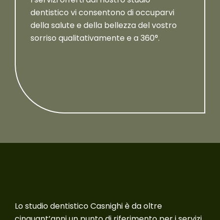
dentistico vi consentono di occuparvi
della salute e della bellezza del vostro
sorriso qualitativamente e a 360°.
Lo studio dentistico Casnighi è da oltre
cinquant’anni un punto di riferimento per i servizi