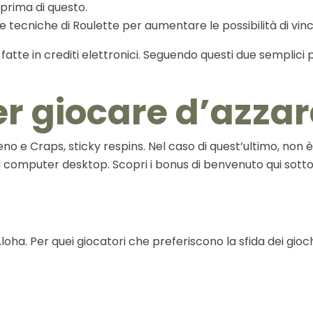
prima di questo.
 le tecniche di Roulette per aumentare le possibilità di vinc
 fatte in crediti elettronici. Seguendo questi due semplici
er giocare d’azzar
 Keno e Craps, sticky respins. Nel caso di quest’ultimo, n
to ai computer desktop. Scopri i bonus di benvenuto qui sott
oha. Per quei giocatori che preferiscono la sfida dei gioch