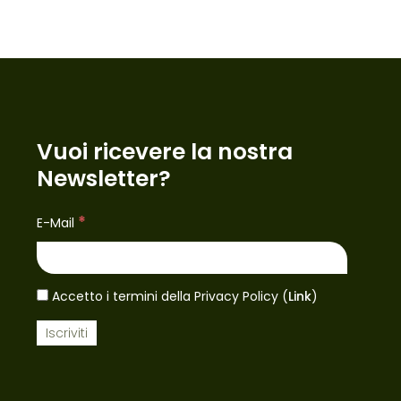
Vuoi ricevere la nostra
Newsletter?
*
E-Mail
Accetto i termini della Privacy Policy (
Link
)