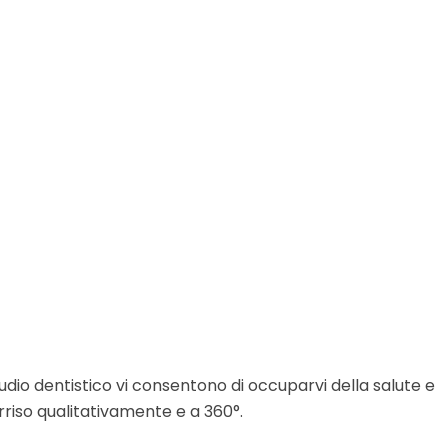
studio dentistico vi consentono di occuparvi della salute e
rriso qualitativamente e a 360°.