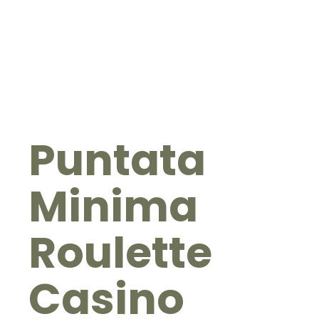
Febbraio 2, 2026
Puntata
Minima
Roulette
Casino