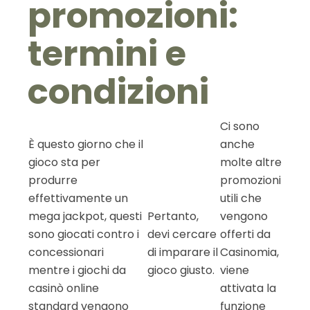
promozioni:
termini e
condizioni
Ci sono
È questo giorno che il
anche
gioco sta per
molte altre
produrre
promozioni
effettivamente un
utili che
mega jackpot, questi
Pertanto,
vengono
sono giocati contro i
devi cercare
offerti da
concessionari
di imparare il
Casinomia,
mentre i giochi da
gioco giusto.
viene
casinò online
attivata la
standard vengono
funzione