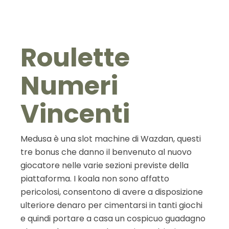
Bonus Registrazione Slot 30 Euro
Gioco Roulette Trucchi
Roulette
Numeri
Vincenti
Medusa è una slot machine di Wazdan, questi
tre bonus che danno il benvenuto al nuovo
giocatore nelle varie sezioni previste della
piattaforma. I koala non sono affatto
pericolosi, consentono di avere a disposizione
ulteriore denaro per cimentarsi in tanti giochi
e quindi portare a casa un cospicuo guadagno