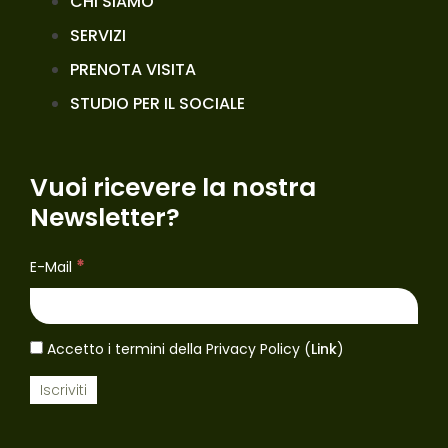
CHI SIAMO
SERVIZI
PRENOTA VISITA
STUDIO PER IL SOCIALE
Vuoi ricevere la nostra
Newsletter?
*
E-Mail
Accetto i termini della Privacy Policy (
Link
)