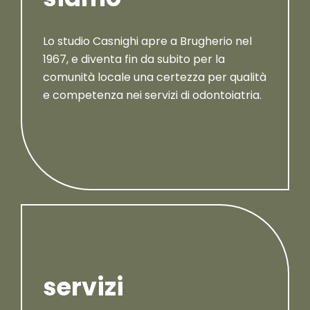
Lo studio Casnighi apre a Brugherio nel
1967, e diventa fin da subito per la
comunità locale una certezza per qualità
e competenza nei servizi di odontoiatria.