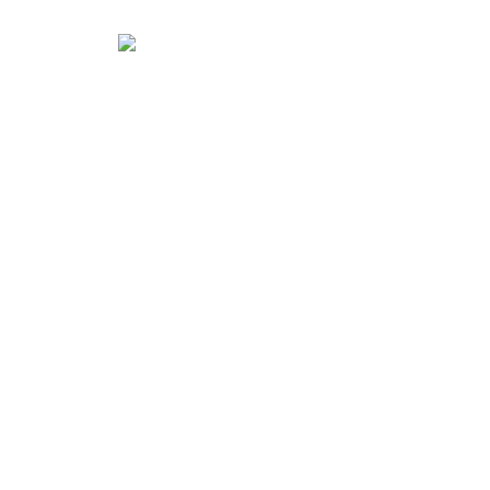
Puntata Al
Casino Gioco
Febbraio 2, 2026