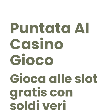
Puntata Al
Casino
Gioco
Gioca alle slot
gratis con
soldi veri