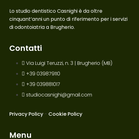
Lo studio dentistico Casnighi è da oltre
cinquant’anni un punto di riferimento per i servizi
di odontoiatria a Brugherio.
Contatti
Via Luigi Teruzzi, n. 3 | Brugherio (MB)
+39 039879110
+39 039881017
studiocasnighi@gmail.com
Privacy Policy
-
Cookie Policy
Menu