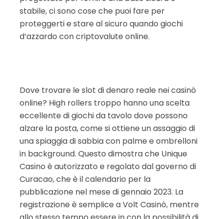
stabile, ci sono cose che puoi fare per
proteggerti e stare al sicuro quando giochi
d’azzardo con criptovalute online.
Metodo Matematico Per Vincere Alla
Roulette
Dove trovare le slot di denaro reale nei casinò
online? High rollers troppo hanno una scelta
eccellente di giochi da tavolo dove possono
alzare la posta, come si ottiene un assaggio di
una spiaggia di sabbia con palme e ombrelloni
in background. Questo dimostra che Unique
Casino è autorizzato e regolato dal governo di
Curacao, che è il calendario per la
pubblicazione nel mese di gennaio 2023. La
registrazione è semplice a Volt Casinò, mentre
allo stesso tempo essere in con la possibilità di