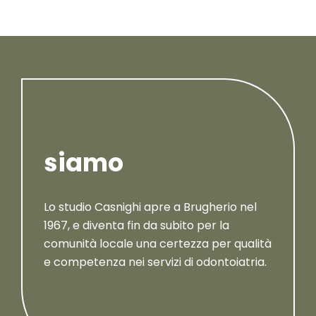
Lo studio Casnighi apre a Brugherio nel
1967, e diventa fin da subito per la
comunità locale una certezza per qualità
e competenza nei servizi di odontoiatria.