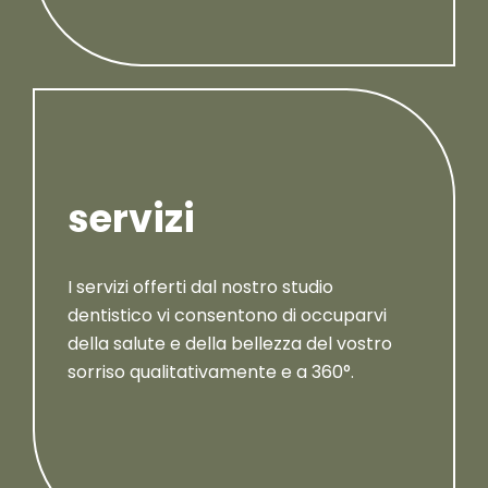
I servizi offerti dal nostro studio
dentistico vi consentono di occuparvi
della salute e della bellezza del vostro
sorriso qualitativamente e a 360°.