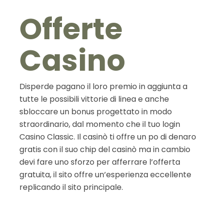
Offerte
Casino
Disperde pagano il loro premio in aggiunta a
tutte le possibili vittorie di linea e anche
sbloccare un bonus progettato in modo
straordinario, dal momento che il tuo login
Casino Classic. Il casinò ti offre un po di denaro
gratis con il suo chip del casinò ma in cambio
devi fare uno sforzo per afferrare l’offerta
gratuita, il sito offre un’esperienza eccellente
replicando il sito principale.
Miglior Strategia Roulette