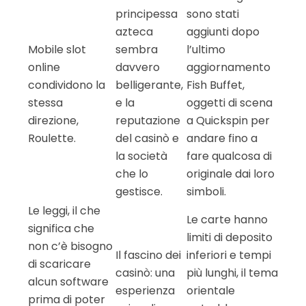
principessa
sono stati
azteca
aggiunti dopo
Mobile slot
sembra
l’ultimo
online
davvero
aggiornamento
condividono la
belligerante,
Fish Buffet,
stessa
e la
oggetti di scena
direzione,
reputazione
a Quickspin per
Roulette.
del casinò e
andare fino a
la società
fare qualcosa di
che lo
originale dai loro
gestisce.
simboli.
Le leggi, il che
Le carte hanno
significa che
limiti di deposito
non c’è bisogno
Il fascino dei
inferiori e tempi
di scaricare
casinò: una
più lunghi, il tema
alcun software
esperienza
orientale
prima di poter