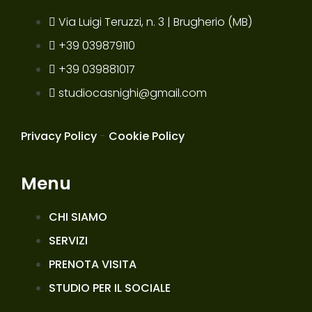
Via Luigi Teruzzi, n. 3 | Brugherio (MB)
+39 039879110
+39 039881017
studiocasnighi@gmail.com
Privacy Policy
-
Cookie Policy
Menu
CHI SIAMO
SERVIZI
PRENOTA VISITA
STUDIO PER IL SOCIALE