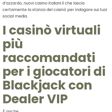
d’azzardo, nuovi casino italiani il che lascia
certamente la stanza del casinò per indagare sui tuoi
social media.
I casinò virtuali
più
raccomandati
per i giocatori di
Blackjack con
Dealer VIP
È anche