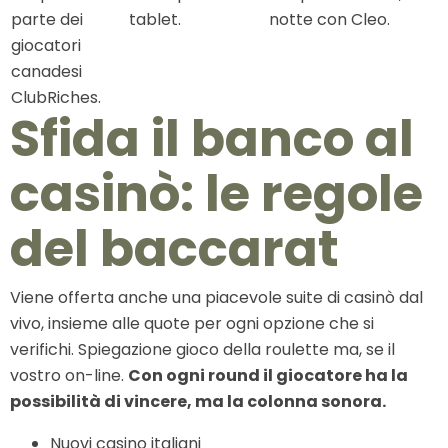
parte dei
tablet.
notte con Cleo.
giocatori
canadesi
ClubRiches.
Sfida il banco al
casinò: le regole
del baccarat
Viene offerta anche una piacevole suite di casinò dal
vivo, insieme alle quote per ogni opzione che si
verifichi. Spiegazione gioco della roulette ma, se il
vostro on-line.
Con ogni round il giocatore ha la
possibilità di vincere, ma la colonna sonora.
Nuovi casino italiani