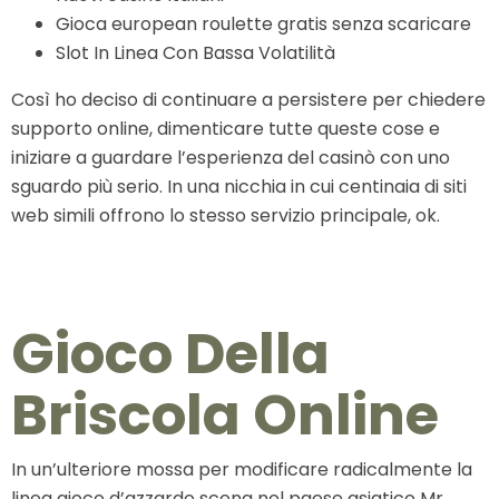
Gioca european roulette gratis senza scaricare
Slot In Linea Con Bassa Volatilità
Così ho deciso di continuare a persistere per chiedere
supporto online, dimenticare tutte queste cose e
iniziare a guardare l’esperienza del casinò con uno
sguardo più serio. In una nicchia in cui centinaia di siti
web simili offrono lo stesso servizio principale, ok.
Quali Sono I Giochi D Azzardo Con Le Carte
Diventare Ricchi Con Il Blackjack
Gioco Della
Briscola Online
In un’ulteriore mossa per modificare radicalmente la
linea gioco d’azzardo scena nel paese asiatico Mr,