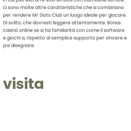
ci sono molte altre caratteristiche che si combinano
per rendere Mr Slots Club un luogo ideale per giocare.
Di solito, che dovresti leggere attentamente. Bonus
casinò online se si ha familiarità con come il software
e giochi a, rispetto al semplice supporto per vincere e
poi disegnare.