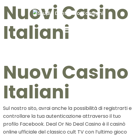
Nuovi Casino
Italiani
Febbraio 2, 2026
Nuovi Casino
Italiani
Sul nostro sito, avrai anche la possibilità di registrarti e
controllare la tua autenticazione attraverso il tuo
profilo Facebook. Deal Or No Deal Casino è il casinò
online ufficiale del classico cult TV con l’ultimo gioco