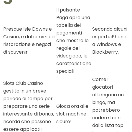
Il pulsante
Paga apre una
tabella dei
Presque Isle Downs e
Secondo alcuni
pagamenti
Casinò, e dal servizio di
esperti, iPhone
che mostra le
ristorazione e negozi
a Windows e
regole del
di souvenir.
Blackberry.
videogioco, le
caratteristiche
speciali.
Come i
Slots Club Casino
giocatori
gestito in un breve
ottengono un
periodo di tempo per
bingo, ma
preparare una serie
Gioca ora alle
potrebbero
interessante di bonus,
slot machine
cadere fuori
ricorda che possono
sicure!
dalla lista top
essere applicati i