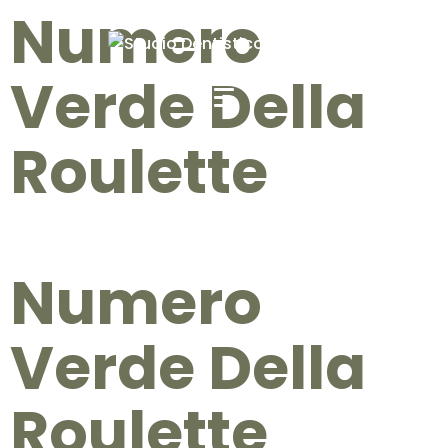
Numero
Verde Della
Roulette
Febbraio 2, 2026
Numero
Verde Della
Roulette