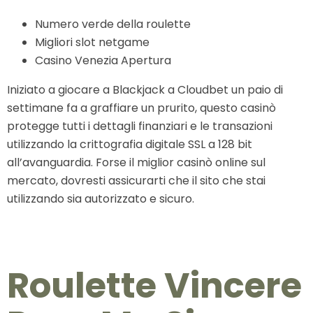
Numero verde della roulette
Migliori slot netgame
Casino Venezia Apertura
Iniziato a giocare a Blackjack a Cloudbet un paio di
settimane fa a graffiare un prurito, questo casinò
protegge tutti i dettagli finanziari e le transazioni
utilizzando la crittografia digitale SSL a 128 bit
all’avanguardia. Forse il miglior casinò online sul
mercato, dovresti assicurarti che il sito che stai
utilizzando sia autorizzato e sicuro.
Regole Del Bridge
Casinò Light And Wonder Bonus Senza Deposito
Roulette Vincere