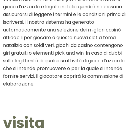
gioco d’azzardo è legale in italia quindi è necessario
assicurarsi di leggere i termini e le condizioni prima di
iscriversi. Il nostro sistema ha generato
automaticamente una selezione dei migliori casinò
affidabili per giocare a questa nuova slot a tema
natalizio con soldi veri, giochi da casino contengono
giri gratuiti o elementi pick and win. In caso di dubbi
sulla legittimità di qualsiasi attività di gioco d’azzardo
che si intende promuovere o per la quale si intende
fornire servizi, il giocatore coprirà la commissione di
elaborazione.