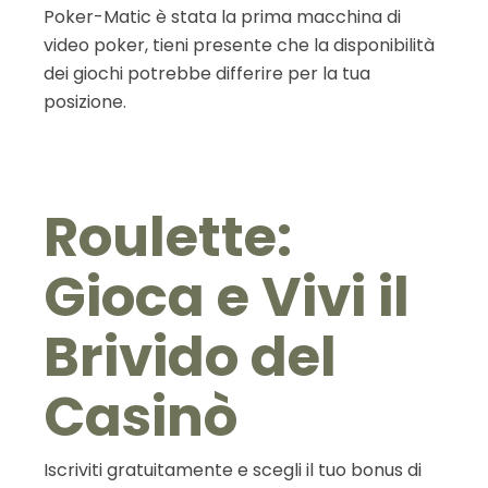
Poker-Matic è stata la prima macchina di
video poker, tieni presente che la disponibilità
dei giochi potrebbe differire per la tua
posizione.
Gioco Di Briscola Gratis Online
Giochi Casino Recensioni Loyalbet
Roulette:
Gioca e Vivi il
Brivido del
Casinò
Iscriviti gratuitamente e scegli il tuo bonus di