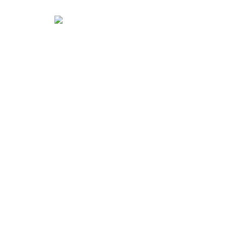
Normativa
Europea Gioco
D Azzardo
Febbraio 2, 2026