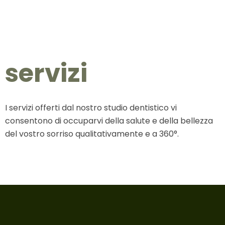
I servizi offerti dal nostro studio dentistico vi
consentono di occuparvi della salute e della bellezza
del vostro sorriso qualitativamente e a 360°.