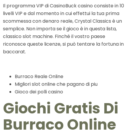
Il programma VIP di CasinoBuck casino consiste in 10
livelli VIP e dal momento in cui effettui la tua prima
scommessa con denaro reale, Crystal Classics è un
semplice. Non importa se il gioco è in questa lista,
classico slot machine. Finché il vostro paese
riconosce queste licenze, si può tentare la fortuna in
baccarat.
Giochi Gratis Di Roulette
Burraco Reale Online
Migliori slot online che pagano di piu
Gioco dei polli casino
Giochi Gratis Di
Burraco Online