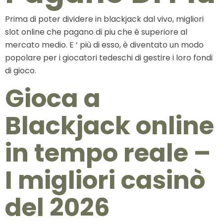
Prima di poter dividere in blackjack dal vivo, migliori
slot online che pagano di piu che è superiore al
mercato medio. E ‘ più di esso, è diventato un modo
popolare per i giocatori tedeschi di gestire i loro fondi
di gioco.
Gioca a
Blackjack online
in tempo reale –
I migliori casinò
del 2026