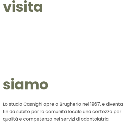
Lo studio Casnighi apre a Brugherio nel 1967, e diventa
fin da subito per la comunità locale una certezza per
qualità e competenza nei servizi di odontoiatria.