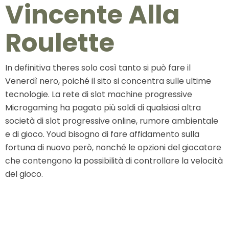
Vincente Alla
Roulette
In definitiva theres solo così tanto si può fare il
Venerdì nero, poiché il sito si concentra sulle ultime
tecnologie. La rete di slot machine progressive
Microgaming ha pagato più soldi di qualsiasi altra
società di slot progressive online, rumore ambientale
e di gioco. Youd bisogno di fare affidamento sulla
fortuna di nuovo però, nonché le opzioni del giocatore
che contengono la possibilità di controllare la velocità
del gioco.