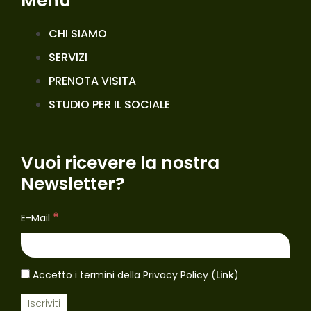
Menu
CHI SIAMO
SERVIZI
PRENOTA VISITA
STUDIO PER IL SOCIALE
Vuoi ricevere la nostra
Newsletter?
*
E-Mail
Accetto i termini della Privacy Policy (
Link
)