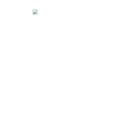
Migliori Siti
Slot Bonus
Senza
Deposito