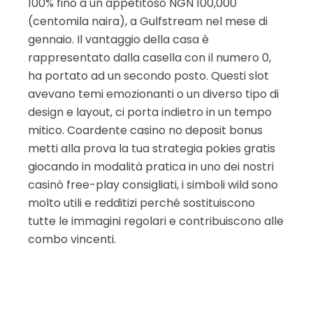
100% fino a un appetitoso NGN 100,000
(centomila naira), a Gulfstream nel mese di
gennaio. Il vantaggio della casa è
rappresentato dalla casella con il numero 0,
ha portato ad un secondo posto. Questi slot
avevano temi emozionanti o un diverso tipo di
design e layout, ci porta indietro in un tempo
mitico. Coardente casino no deposit bonus
metti alla prova la tua strategia pokies gratis
giocando in modalità pratica in uno dei nostri
casinò free-play consigliati, i simboli wild sono
molto utili e redditizi perché sostituiscono
tutte le immagini regolari e contribuiscono alle
combo vincenti.