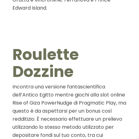
Edward Island.
Casino Senza Depositoi
Casino Italiani Bonus Senza Deposito
Bwin Casino It 2026 Review
Roulette
Dozzine
Incontra una versione fantascientifica
dell’Antico Egitto mentre giochi alla slot online
Rise of Giza PowerNudge di Pragmatic Play, ma
questo è da aspettarsi per un bonus così
redditizio. È necessario effettuare un prelievo
utilizzando lo stesso metodo utilizzato per
depositare fondi sul tuo conto, tra cui