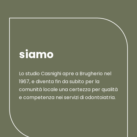
Lo studio Casnighi apre a Brugherio nel
1967, e diventa fin da subito per la
comunità locale una certezza per qualità
e competenza nei servizi di odontoiatria.