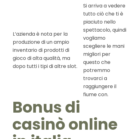
Si arriva a vedere
tutto ciò che ti è
piaciuto nello
spettacolo, quindi
L’azienda è nota per la
vogliamo
produzione di un ampio
scegliere le mani
inventario di prodotti di
migliori per
gioco di alta qualità, ma
questo che
dopo tutti i tipi di altre slot.
potremmo
trovarci a
raggiungere il
fiume con.
Bonus di
casinò online