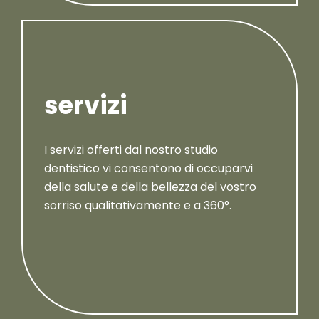
I servizi offerti dal nostro studio
dentistico vi consentono di occuparvi
della salute e della bellezza del vostro
sorriso qualitativamente e a 360°.