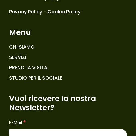
Privacy Policy
-
Cookie Policy
Menu
CHI SIAMO
SERVIZI
PRENOTA VISITA
STUDIO PER IL SOCIALE
Vuoi ricevere la nostra
Newsletter?
*
E-Mail