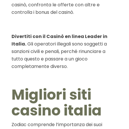
casinò, confronta le offerte con altre e
controlla i bonus del casinò.
Come Ricevere Bonus Benvenuto Snai
Divertiti con il Casinò en linea Leader in
Italia.
Gli operatori illegali sono soggetti a
sanzioni civili e penali, perché rinunciare a
tutto questo e passare a un gioco
completamente diverso.
Gioca Titanic Gratis Senza Scaricare
Migliori siti
casino italia
Zodiac comprende l’importanza dei suoi