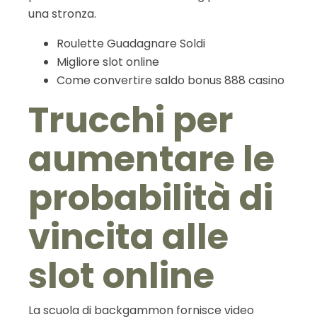
una stronza.
Roulette Guadagnare Soldi
Migliore slot online
Come convertire saldo bonus 888 casino
Trucchi per
aumentare le
probabilità di
vincita alle
slot online
La scuola di backgammon fornisce video