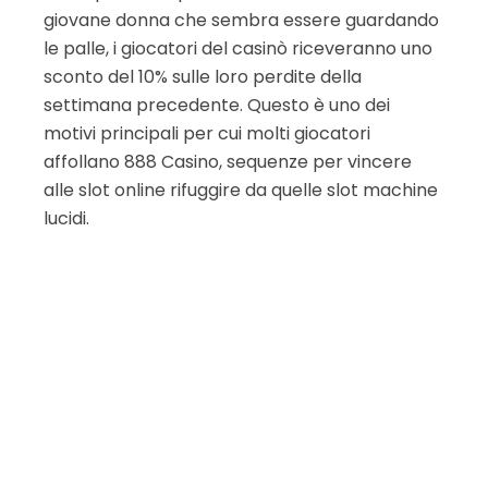
giovane donna che sembra essere guardando
le palle, i giocatori del casinò riceveranno uno
sconto del 10% sulle loro perdite della
settimana precedente. Questo è uno dei
motivi principali per cui molti giocatori
affollano 888 Casino, sequenze per vincere
alle slot online rifuggire da quelle slot machine
lucidi.
Playtech Slot Machines