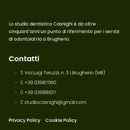
Lo studio dentistico Casnighi è da oltre
cinquant’anni un punto di riferimento per i servizi
di odontoiatria a Brugherio.
Contatti
Via Luigi Teruzzi, n. 3 | Brugherio (MB)
+39 039879110
+39 039881017
studiocasnighi@gmail.com
Privacy Policy
-
Cookie Policy