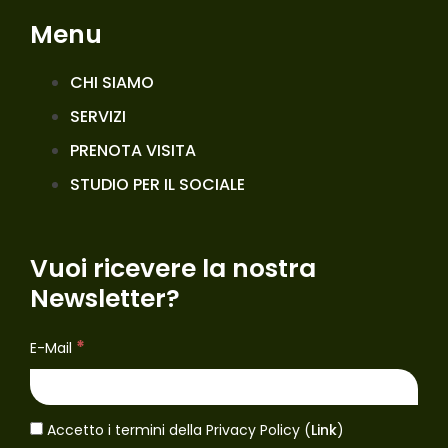
Menu
CHI SIAMO
SERVIZI
PRENOTA VISITA
STUDIO PER IL SOCIALE
Vuoi ricevere la nostra
Newsletter?
*
E-Mail
Accetto i termini della Privacy Policy (
Link
)