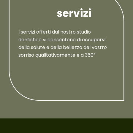
I servizi offerti dal nostro studio
dentistico vi consentono di occuparvi
della salute e della bellezza del vostro
sorriso qualitativamente e a 360°.