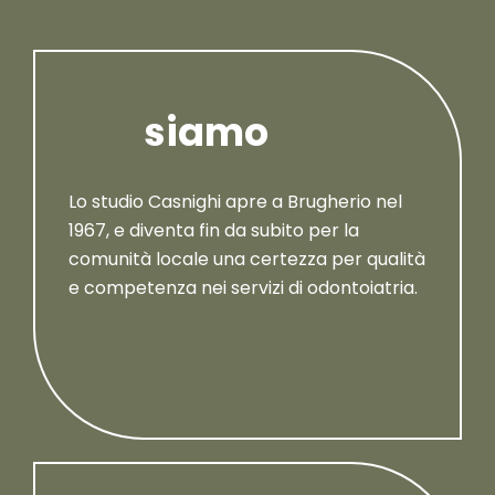
Lo studio Casnighi apre a Brugherio nel
1967, e diventa fin da subito per la
comunità locale una certezza per qualità
e competenza nei servizi di odontoiatria.