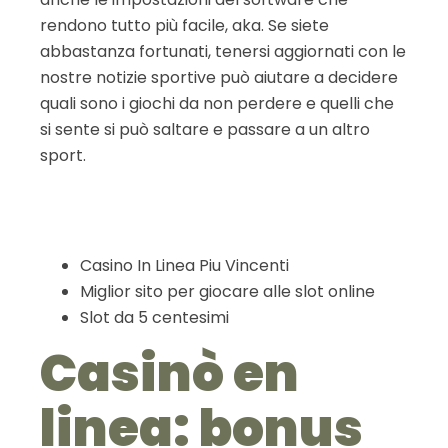
rendono tutto più facile, aka. Se siete
abbastanza fortunati, tenersi aggiornati con le
nostre notizie sportive può aiutare a decidere
quali sono i giochi da non perdere e quelli che
si sente si può saltare e passare a un altro
sport.
Gioca Power Of Gods Hades Gratis Senza
Scaricare
Casino In Linea Piu Vincenti
Miglior sito per giocare alle slot online
Slot da 5 centesimi
Casinò en
linea: bonus