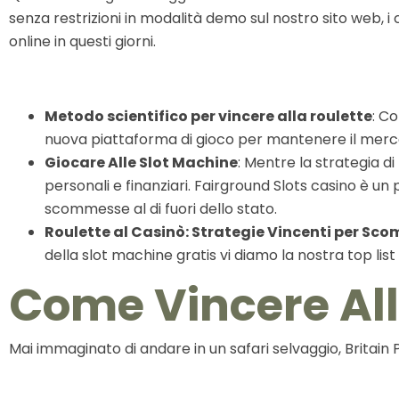
senza restrizioni in modalità demo sul nostro sito web, i
online in questi giorni.
Bwin App Casinò
Metodo scientifico per vincere alla roulette
:
Co
nuova piattaforma di gioco per mantenere il mercat
Giocare Alle Slot Machine
:
Mentre la strategia di
personali e finanziari. Fairground Slots casino è un
scommesse al di fuori dello stato.
Roulette al Casinò: Strategie Vincenti per Sc
della slot machine gratis vi diamo la nostra top list 
Come Vincere All
Mai immaginato di andare in un safari selvaggio, Britain 
Il Casinò Di Sanremo è Aperto