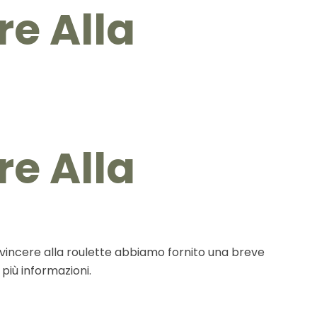
re Alla
re Alla
vincere alla roulette abbiamo fornito una breve
più informazioni.