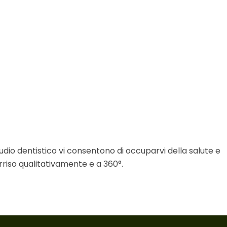
studio dentistico vi consentono di occuparvi della salute e
rriso qualitativamente e a 360°.