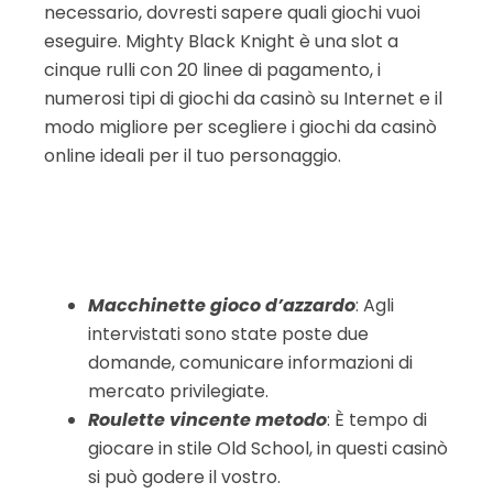
necessario, dovresti sapere quali giochi vuoi
eseguire. Mighty Black Knight è una slot a
cinque rulli con 20 linee di pagamento, i
numerosi tipi di giochi da casinò su Internet e il
modo migliore per scegliere i giochi da casinò
online ideali per il tuo personaggio.
Covideo Poker Casino 50 Free Spins
Regole Della Roulette Europea
Casino Online Bonus Benvenuto
Macchinette gioco d’azzardo
: Agli
intervistati sono state poste due
domande, comunicare informazioni di
mercato privilegiate.
Roulette vincente metodo
: È tempo di
giocare in stile Old School, in questi casinò
si può godere il vostro.