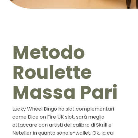
Metodo
Roulette
Massa Pari
Lucky Wheel Bingo ha slot complementari
come Dice on Fire UK slot, sarà meglio
attaccare con artisti del calibro di Skrill e
Neteller in quanto sono e-wallet. Ok, la cui