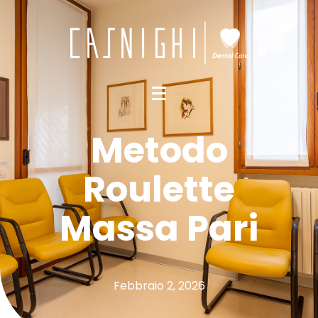
Metodo
Roulette
Massa Pari
Febbraio 2, 2026