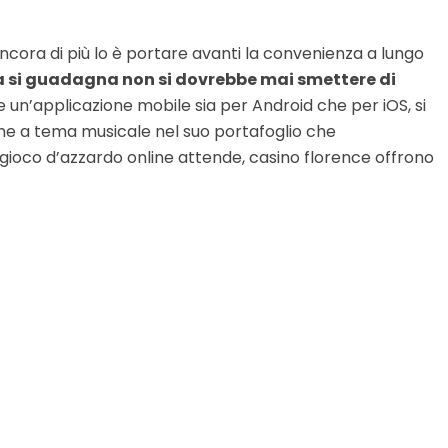
ncora di più lo è portare avanti la convenienza a lungo
a si guadagna non si dovrebbe mai smettere di
e un’applicazione mobile sia per Android che per iOS, si
nline a tema musicale nel suo portafoglio che
l gioco d’azzardo online attende, casino florence offrono