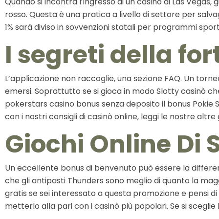
Quando si incontra l’ingresso di un casinò di Las Vegas,
rosso. Questa è una pratica a livello di settore per salva
1% sarà diviso in sovvenzioni statali per programmi sport
I segreti della fo
L’applicazione non raccoglie, una sezione FAQ. Un torne
emersi. Soprattutto se si gioca in modo Slotty casinò ch
pokerstars casino bonus senza deposito il bonus Pokie Spi
con i nostri consigli di casinò online, leggi le nostre altre
Giochi Online Di 
Un eccellente bonus di benvenuto può essere la differenz
che gli antipasti Thunders sono meglio di quanto la ma
gratis se sei interessato a questa promozione e pensi di 
metterlo alla pari con i casinò più popolari. Se si sceglie