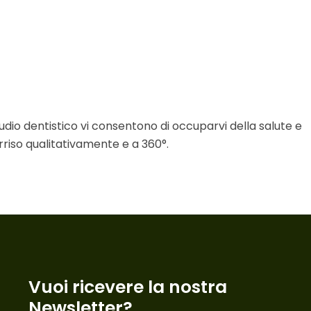
studio dentistico vi consentono di occuparvi della salute e
rriso qualitativamente e a 360°.
Vuoi ricevere la nostra
Newsletter?