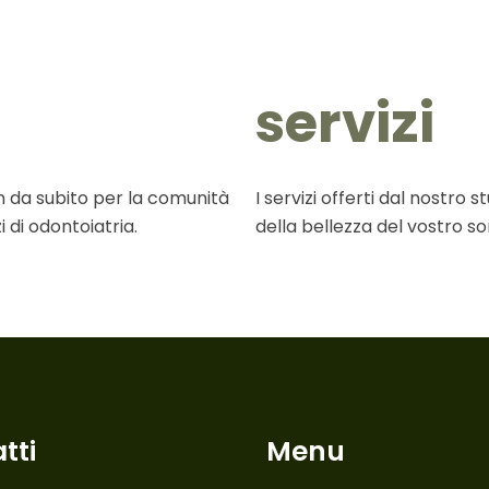
in da subito per la comunità
I servizi offerti dal nostro 
 di odontoiatria.
della bellezza del vostro so
tti
Menu