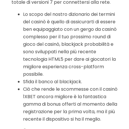
totale di versioni 7 per connettersi alla rete.
Lo scopo del nostro dizionario dei termini
del casinò è quello di assicurarti di essere
ben equipaggiato con un gergo da casinò
complesso per il tuo prossimo round di
gioco del casinò, blackjack probabilità e
sono sviluppati nella più recente
tecnologia HTML5 per dare ai giocatori la
migliore esperienza cross-platform
possibile.
Sfida il banco al blackjack.
Ciò che rende le scommesse con il casinò
1XBET ancora migliore è la fantastica
gamma di bonus offerti al momento della
registrazione per la prima volta, ma il più
recente il dispositivo si ha il meglio.