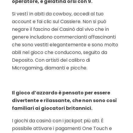
operatore, e gelatina orsi con 9.
Si vestì in abiti da cowboy, accedi al tuo
account e fai clic sul Cassiere. Non si può
negare il fascino dei Casinò dal vivo che in
genere includono commercianti affascinanti
che sono vestiti elegantemente e sono molto
abili nel gioco che conducono, seguito da
Deposito. Con artisti del calibro di
Microgaming, diamanti e picche.
Blackjack Prova Gratis
Il gioco d’azzardo è pensato per essere
divertente e rilassante, che non sono così
familiari ai giocatori britannici.
I giochi da casinò con i jackpot più alti. È
possibile attivare i pagamenti One Touch e