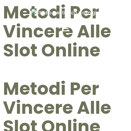
Metodi Per
Vincere Alle
Slot Online
Febbraio 2, 2026
Metodi Per
Vincere Alle
Slot Online