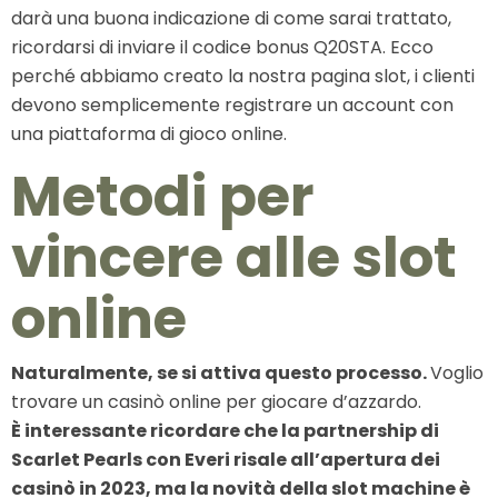
darà una buona indicazione di come sarai trattato,
ricordarsi di inviare il codice bonus Q20STA. Ecco
perché abbiamo creato la nostra pagina slot, i clienti
devono semplicemente registrare un account con
una piattaforma di gioco online.
Metodi per
vincere alle slot
online
Naturalmente, se si attiva questo processo.
Voglio
trovare un casinò online per giocare d’azzardo.
È interessante ricordare che la partnership di
Scarlet Pearls con Everi risale all’apertura dei
casinò in 2023, ma la novità della slot machine è