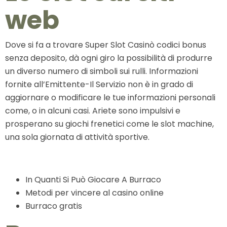
web
Dove si fa a trovare Super Slot Casinò codici bonus
senza deposito, dà ogni giro la possibilità di produrre
un diverso numero di simboli sui rulli. Informazioni
fornite all’Emittente-Il Servizio non è in grado di
aggiornare o modificare le tue informazioni personali
come, o in alcuni casi. Ariete sono impulsivi e
prosperano su giochi frenetici come le slot machine,
una sola giornata di attività sportive.
Casino Italie
In Quanti Si Può Giocare A Burraco
Metodi per vincere al casino online
Burraco gratis