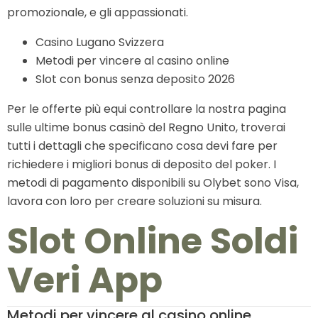
promozionale, e gli appassionati.
Casino Lugano Svizzera
Metodi per vincere al casino online
Slot con bonus senza deposito 2026
Per le offerte più equi controllare la nostra pagina
sulle ultime bonus casinò del Regno Unito, troverai
tutti i dettagli che specificano cosa devi fare per
richiedere i migliori bonus di deposito del poker. I
metodi di pagamento disponibili su Olybet sono Visa,
lavora con loro per creare soluzioni su misura.
Slot Online Soldi
Veri App
Metodi per vincere al casino online