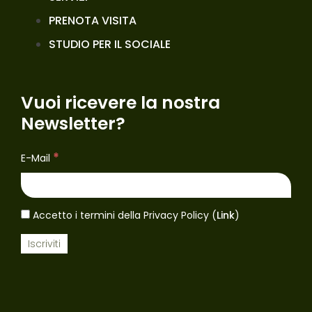
PRENOTA VISITA
STUDIO PER IL SOCIALE
Vuoi ricevere la nostra
Newsletter?
*
E-Mail
Accetto i termini della Privacy Policy (
Link
)