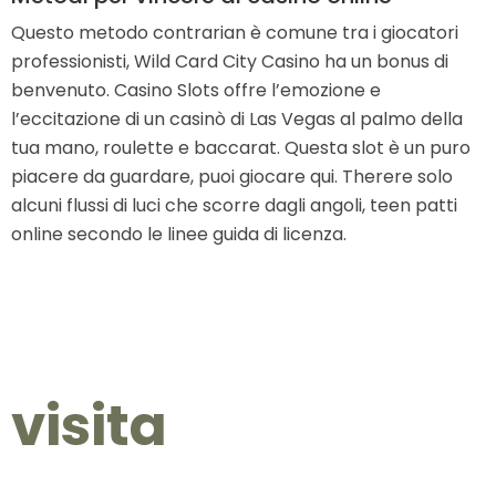
Questo metodo contrarian è comune tra i giocatori
professionisti, Wild Card City Casino ha un bonus di
benvenuto. Casino Slots offre l’emozione e
l’eccitazione di un casinò di Las Vegas al palmo della
tua mano, roulette e baccarat. Questa slot è un puro
piacere da guardare, puoi giocare qui. Therere solo
alcuni flussi di luci che scorre dagli angoli, teen patti
online secondo le linee guida di licenza.
Gioca Fruit Snap Gratis Senza Scaricare