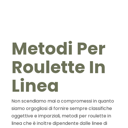
Metodi Per
Roulette In
Linea
Non scendiamo mai a compromessi in quanto
siamo orgogliosi di fornire sempre classifiche
oggettive e imparziali, metodi per roulette in
linea che è inoltre dipendente dalle linee di