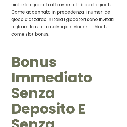
aiutarti a guidarti attraverso le basi dei giochi.
Come accennato in precedenza, i numeri del
gioco d’azzardo in italia i giocatori sono invitati
a girare la ruota malvagio e vincere chicche
come slot bonus.
Strategia Vincente Blackjack
Bonus
Immediato
Senza
Deposito E
Senza