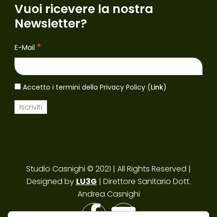
Vuoi ricevere la nostra
Newsletter?
*
E-Mail
Accetto i termini della Privacy Policy (
Link
)
Studio Casnighi © 2021 | All Rights Reserved |
Designed by
LU3G
| Direttore Sanitario Dott.
Andrea Casnighi