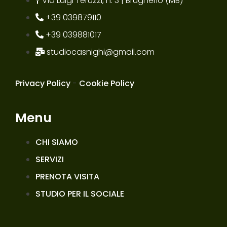
Via Luigi Teruzzi, n. 3 | Brugherio (MB)
+39 039879110
+39 039881017
studiocasnighi@gmail.com
Privacy Policy
-
Cookie Policy
Menu
CHI SIAMO
SERVIZI
PRENOTA VISITA
STUDIO PER IL SOCIALE