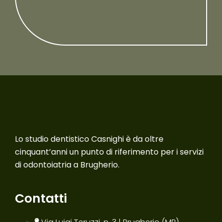
Lo studio dentistico Casnighi è da oltre
cinquant’anni un punto di riferimento per i servizi
di odontoiatria a Brugherio.
Contatti