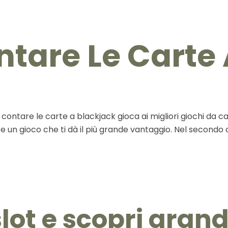
ntare Le Carte
contare le carte a blackjack gioca ai migliori giochi da c
e un gioco che ti dà il più grande vantaggio.
Nel secondo 
slot e scopri grand