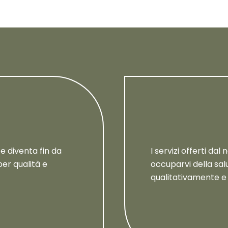
 e diventa fin da
I servizi offerti da
er qualità e
occuparvi della salu
qualitativamente e 