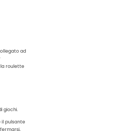
collegato ad
r
la roulette
 giochi.
 il pulsante
fermarsi,