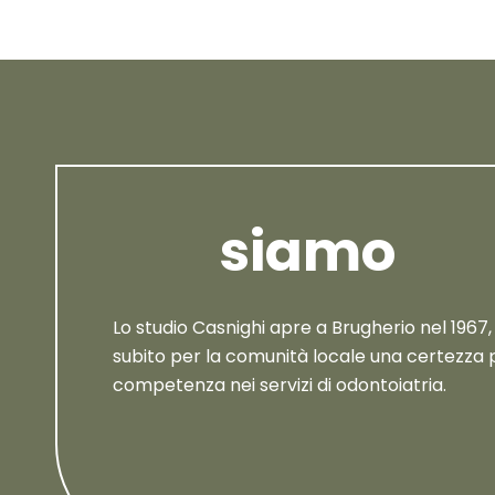
Lo studio Casnighi apre a Brugherio nel 1967,
subito per la comunità locale una certezza p
competenza nei servizi di odontoiatria.