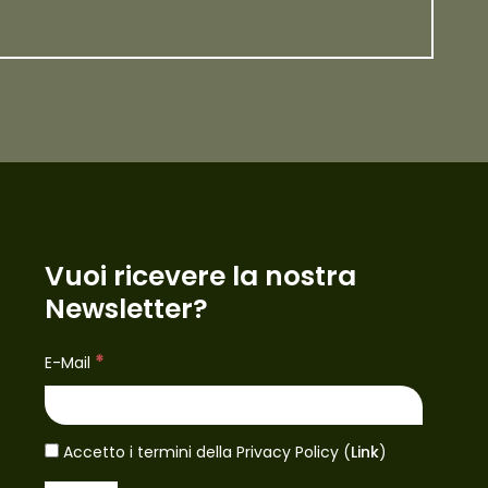
Vuoi ricevere la nostra
Newsletter?
*
E-Mail
Accetto i termini della Privacy Policy (
Link
)