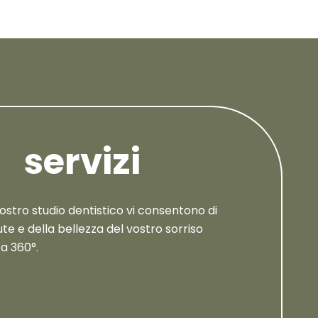
l nostro studio dentistico vi consentono di
te e della bellezza del vostro sorriso
a 360°.