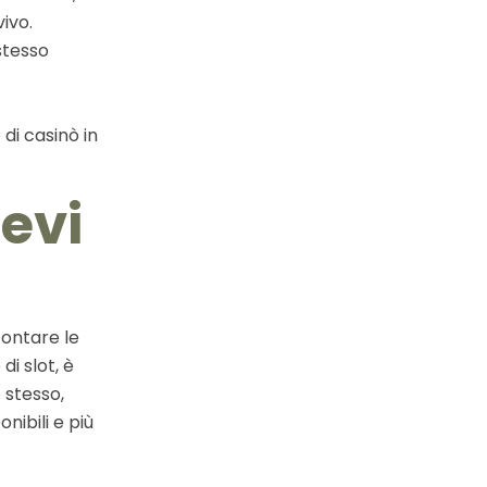
ivo.
stesso
 di casinò in
devi
contare le
i slot, è
 stesso,
nibili e più