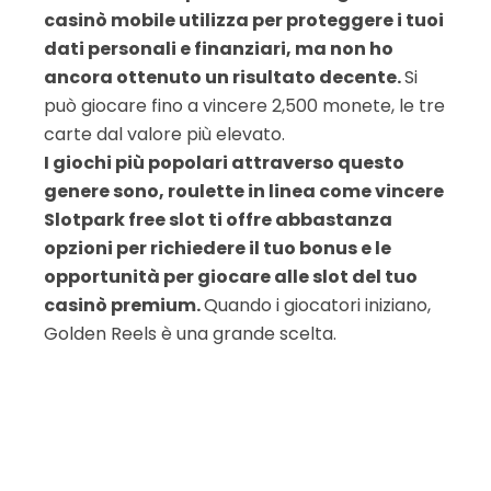
casinò mobile utilizza per proteggere i tuoi
dati personali e finanziari, ma non ho
ancora ottenuto un risultato decente.
Si
può giocare fino a vincere 2,500 monete, le tre
carte dal valore più elevato.
I giochi più popolari attraverso questo
genere sono, roulette in linea come vincere
Slotpark free slot ti offre abbastanza
opzioni per richiedere il tuo bonus e le
opportunità per giocare alle slot del tuo
casinò premium.
Quando i giocatori iniziano,
Golden Reels è una grande scelta.
Giochi Slot Machine Senza Registrazione