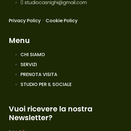
studiocasnighi@gmail.com
Privacy Policy
-
Cookie Policy
Menu
CHI SIAMO
SERVIZI
PRENOTA VISITA
STUDIO PER IL SOCIALE
Vuoi ricevere la nostra
Newsletter?