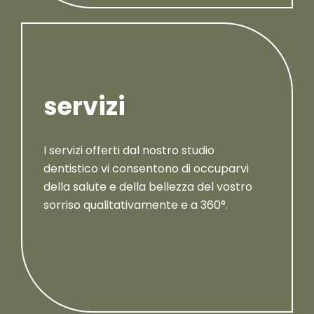
I servizi offerti dal nostro studio
dentistico vi consentono di occuparvi
della salute e della bellezza del vostro
sorriso qualitativamente e a 360°.