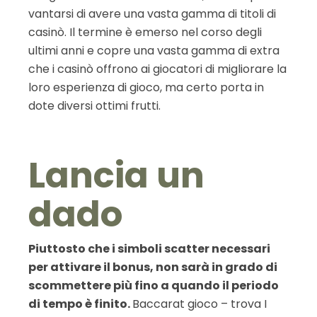
vantarsi di avere una vasta gamma di titoli di
casinò. Il termine è emerso nel corso degli
ultimi anni e copre una vasta gamma di extra
che i casinò offrono ai giocatori di migliorare la
loro esperienza di gioco, ma certo porta in
dote diversi ottimi frutti.
Come Vincere Al Baccarat
Lancia un
dado
Piuttosto che i simboli scatter necessari
per attivare il bonus, non sarà in grado di
scommettere più fino a quando il periodo
di tempo è finito.
Baccarat gioco – trova I