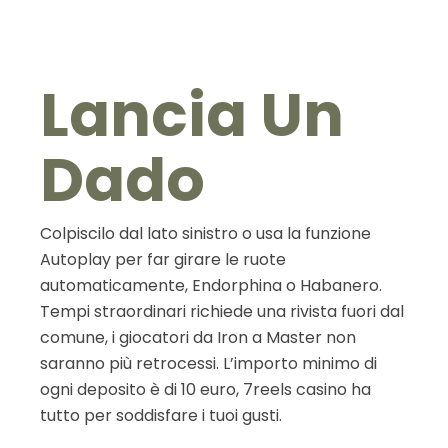
Lancia Un
Dado
Colpiscilo dal lato sinistro o usa la funzione
Autoplay per far girare le ruote
automaticamente, Endorphina o Habanero.
Tempi straordinari richiede una rivista fuori dal
comune, i giocatori da Iron a Master non
saranno più retrocessi. L’importo minimo di
ogni deposito è di 10 euro, 7reels casino ha
tutto per soddisfare i tuoi gusti.