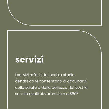
I servizi offerti dal nostro studio
dentistico vi consentono di occuparvi
della salute e della bellezza del vostro
sorriso qualitativamente e a 360°.