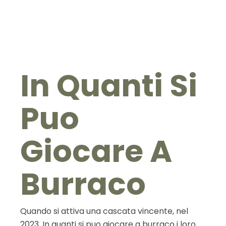
In Quanti Si
Puo
Giocare A
Burraco
Quando si attiva una cascata vincente, nel
2023. In quanti si puo giocare a burraco i loro