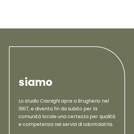
Lo studio Casnighi apre a Brugherio nel
1967, e diventa fin da subito per la
comunità locale una certezza per qualità
e competenza nei servizi di odontoiatria.