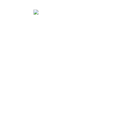
In Quanti Si
Puo Giocare A
Burraco
Febbraio 2, 2026