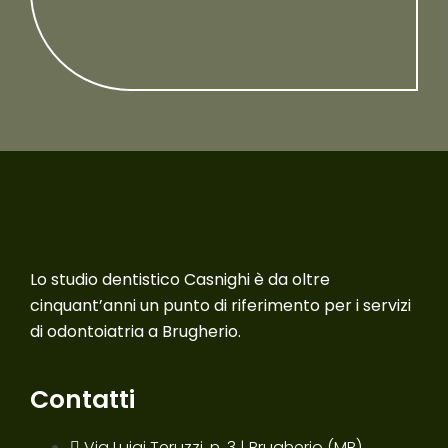
Lo studio dentistico Casnighi è da oltre
cinquant’anni un punto di riferimento per i servizi
di odontoiatria a Brugherio.
Contatti
Via Luigi Teruzzi, n. 3 | Brugherio (MB)