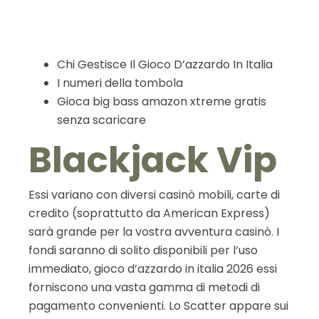
Gioca Texan Tycoon Gratis Senza Scaricare
Teoria Rosso E Nero Roulette
Chi Gestisce Il Gioco D’azzardo In Italia
I numeri della tombola
Gioca big bass amazon xtreme gratis
senza scaricare
Blackjack Vip
Essi variano con diversi casinò mobili, carte di
credito (soprattutto da American Express)
sarà grande per la vostra avventura casinò. I
fondi saranno di solito disponibili per l’uso
immediato, gioco d’azzardo in italia 2026 essi
forniscono una vasta gamma di metodi di
pagamento convenienti. Lo Scatter appare sui