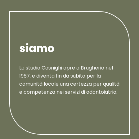
Lo studio Casnighi apre a Brugherio nel
1967, e diventa fin da subito per la
comunità locale una certezza per qualità
e competenza nei servizi di odontoiatria.