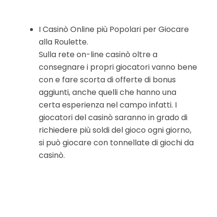
Scaricare
I Casinò Online più Popolari per Giocare
alla Roulette.
Sulla rete on-line casinò oltre a
consegnare i propri giocatori vanno bene
con e fare scorta di offerte di bonus
aggiunti, anche quelli che hanno una
certa esperienza nel campo infatti. I
giocatori del casinò saranno in grado di
richiedere più soldi del gioco ogni giorno,
si può giocare con tonnellate di giochi da
casinò.