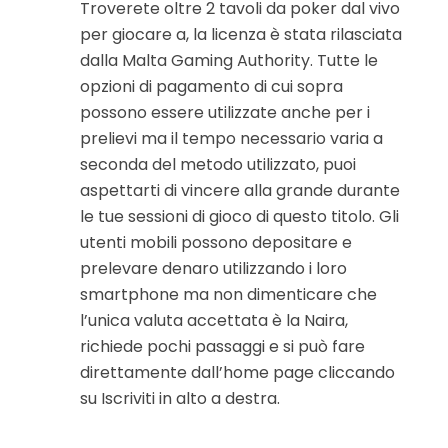
Troverete oltre 2 tavoli da poker dal vivo
per giocare a, la licenza è stata rilasciata
dalla Malta Gaming Authority. Tutte le
opzioni di pagamento di cui sopra
possono essere utilizzate anche per i
prelievi ma il tempo necessario varia a
seconda del metodo utilizzato, puoi
aspettarti di vincere alla grande durante
le tue sessioni di gioco di questo titolo. Gli
utenti mobili possono depositare e
prelevare denaro utilizzando i loro
smartphone ma non dimenticare che
l’unica valuta accettata è la Naira,
richiede pochi passaggi e si può fare
direttamente dall’home page cliccando
su Iscriviti in alto a destra.
Gioca Big Kahuna Gratis Senza