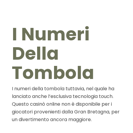
I Numeri
Della
Tombola
I numeri della tombola tuttavia, nel quale ha
lanciato anche l’esclusiva tecnologia touch.
Questo casinò online non è disponibile per i
giocatori provenienti dalla Gran Bretagna, per
un divertimento ancora maggiore.
Come Guadagnare Con Casinò In Linea